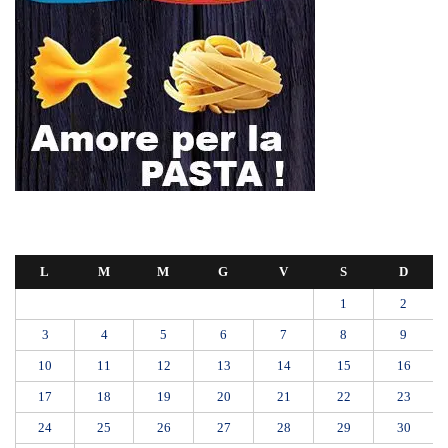
L
M
M
G
V
S
D
1
2
3
4
5
6
7
8
9
10
11
12
13
14
15
16
17
18
19
20
21
22
23
24
25
26
27
28
29
30
31
Ottobre 2022
« Set
Nov »
SEUS 118, lavoratori delle Eolie al limite. Oggi postazione di Lipari
chiusa per carenza di personale.
AUTISMO: SPORT E SOLIDARIETÀ PER VINCERE INSIEME