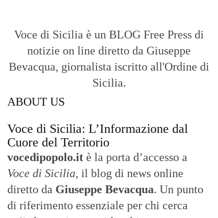
Voce di Sicilia: L’Informazione dal
Cuore del Territorio
vocedipopolo.it
è la porta d’accesso a
Voce di Sicilia
, il blog di news online
diretto da
Giuseppe Bevacqua
. Un punto
di riferimento essenziale per chi cerca
un’informazione rapida, chiara e senza
filtri sui fatti di
Messina
e dell’intera
Sicilia
.
- LA STORIA -
Nasce nel 2017 come trasmissione tv di
inchiesta in onda su TirrenoSat.