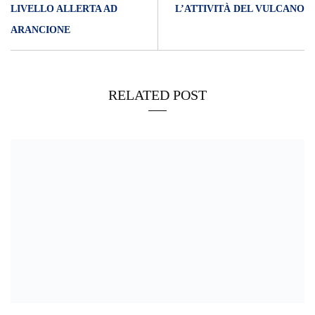
LIVELLO ALLERTA AD
L’ATTIVITÀ DEL VULCANO
ARANCIONE
RELATED POST
21/02/2023
MILAZZO – Bocciata la mozione di Maisano per creare un
cimitero per animali d’affezione. Midili “problema tecnico”