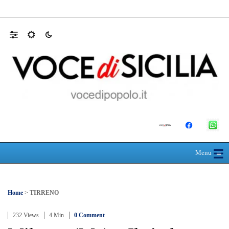
SEUS 118, lavoratori delle Eolie al limite. 
☰
≡
Menu
Home
>
TIRRENO
232 Views
4 Min
0 Comment