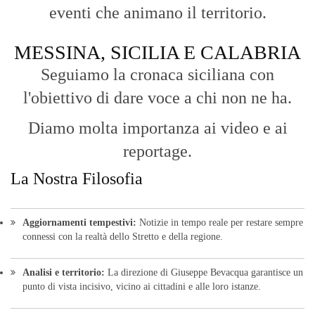
La Nostra Filosofia
Aggiornamenti tempestivi:
Notizie in tempo reale per restare sempre
connessi con la realtà dello Stretto e della regione.
Analisi e territorio:
La direzione di Giuseppe Bevacqua garantisce un
punto di vista incisivo, vicino ai cittadini e alle loro istanze.
Fruizione agile:
Una piattaforma pensata per una lettura veloce e
diretta delle notizie quotidiane.
HOME
BLOG
FAQ
CONTACT US
MODULE
© Copyright 2016 - VOCEDIPOPOLO. All Rights Reserved - PEC:
bevacquagiuseppe64@pec.it