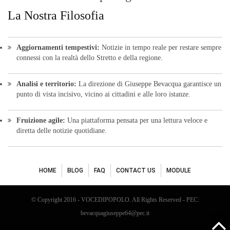
La Nostra Filosofia
Aggiornamenti tempestivi:
Notizie in tempo reale per restare sempre
connessi con la realtà dello Stretto e della regione.
Analisi e territorio:
La direzione di Giuseppe Bevacqua garantisce un
punto di vista incisivo, vicino ai cittadini e alle loro istanze.
Fruizione agile:
Una piattaforma pensata per una lettura veloce e
diretta delle notizie quotidiane.
HOME
BLOG
FAQ
CONTACT US
MODULE
© Copyright 2016 - VOCEDIPOPOLO. All Rights Reserved - PEC:
bevacquagiuseppe64@pec.it