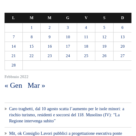
L
M
M
G
V
S
D
1
2
3
4
5
6
7
8
9
10
11
12
13
14
15
16
17
18
19
20
21
22
23
24
25
26
27
28
Febbraio 2022
« Gen
Mar »
Caro traghetti, dal 10 agosto scatta l’aumento per le isole minori: a
rischio turismo, residenti e soccorsi del 118. Musolino (IV): “La
Regione intervenga subito”
Mit, ok Consiglio Lavori pubblici a progettazione esecutiva ponte