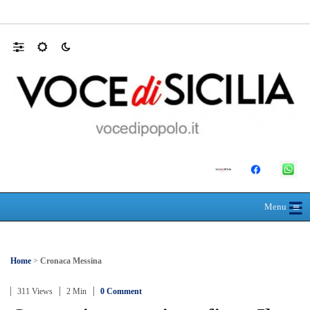
Caro traghetti, dal 10 agosto scatta l’aumen
☰
≡
Menu
Home
>
Cronaca Messina
311 Views
2 Min
0 Comment