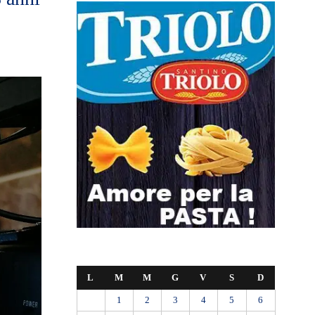
L
M
M
G
V
S
D
1
2
3
4
5
6