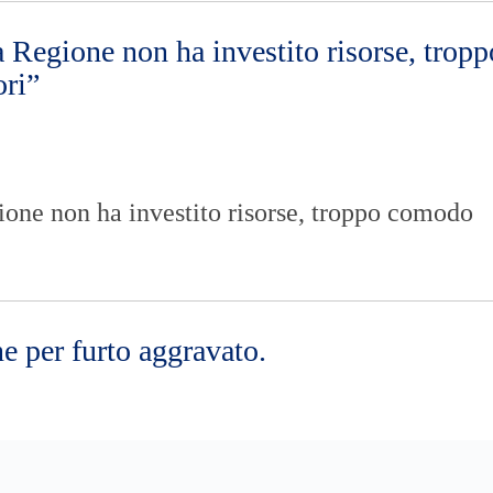
 Regione non ha investito risorse, tropp
ori”
ione non ha investito risorse, troppo comodo
ne per furto aggravato.
n’articolata attività di indagine coordinata da