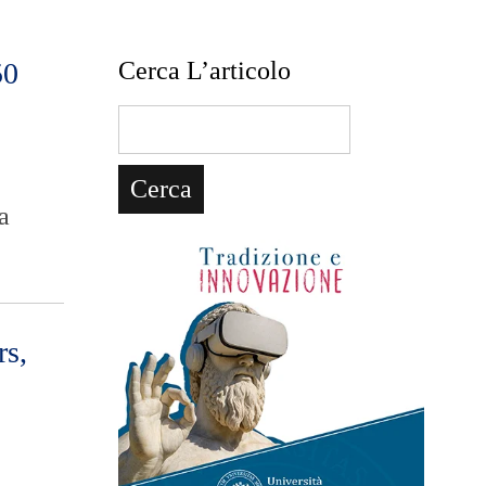
50
Cerca L’articolo
a
rs,