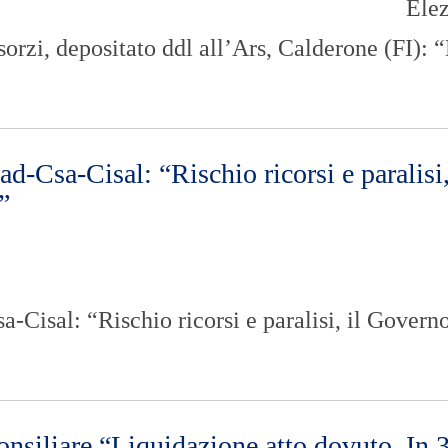
Ele
O
R
sorzi, depositato ddl all’Ars, Calderone (FI): 
T
A
G
E
S
p
d-Csa-Cisal: “Rischio ricorsi e paralisi,
o
r
”
t
T
I
R
R
a-Cisal: “Rischio ricorsi e paralisi, il Govern
E
N
O
siliare “Liquidazione atto dovuto. In 3