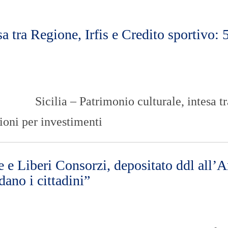
n
U
a
N
z
I
i
V
sa tra Regione, Irfis e Credito sportivo: 
o
E
n
R
a
S
l
I
e
T
A
’
Sicilia – Patrimonio culturale, intesa tr
I
lioni per investimenti
N
C
H
I
E
e e Liberi Consorzi, depositato ddl all’A
S
dano i cittadini”
T
E
E
R
E
P