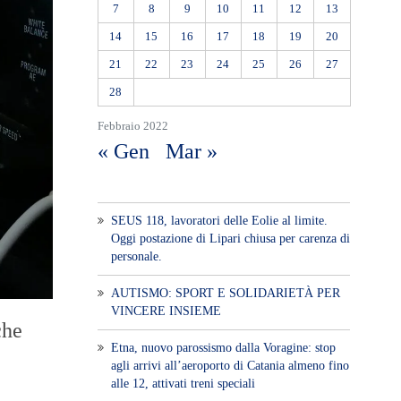
7
8
9
10
11
12
13
14
15
16
17
18
19
20
21
22
23
24
25
26
27
28
Febbraio 2022
« Gen
Mar »
SEUS 118, lavoratori delle Eolie al limite.
Oggi postazione di Lipari chiusa per carenza di
personale.
AUTISMO: SPORT E SOLIDARIETÀ PER
VINCERE INSIEME
che
Etna, nuovo parossismo dalla Voragine: stop
agli arrivi all’aeroporto di Catania almeno fino
alle 12, attivati treni speciali