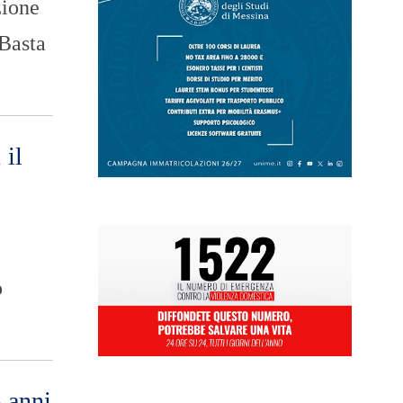
zione
“Basta
 il
o
 anni