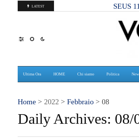
SEUS 118
LATEST
Ultima Ora
HOME
Chi siamo
Politica
New
Home
>
2022
>
Febbraio
> 08
Daily Archives:
08/