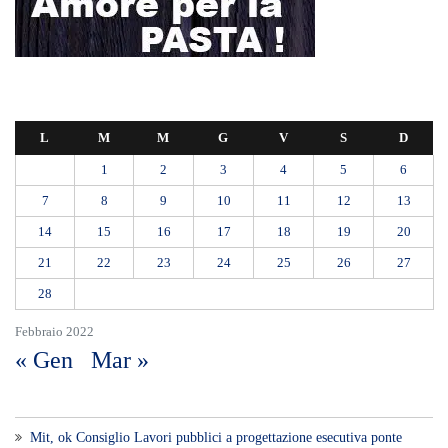
primo piano la cronaca, la politica e gli
eventi che animano il territorio.
MESSINA, SICILIA E CALABRIA
Seguiamo la cronaca siciliana con
l'obiettivo di dare voce a chi non ne ha.
Diamo molta importanza ai video e ai
reportage.
La Nostra Filosofia
Aggiornamenti tempestivi:
Notizie in tempo reale per restare sempre
connessi con la realtà dello Stretto e della regione.
Analisi e territorio:
La direzione di Giuseppe Bevacqua garantisce un
punto di vista incisivo, vicino ai cittadini e alle loro istanze.