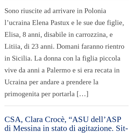
Arrivati in Italia i primi pullman di
profughi ucraini, si moltiplicano le offerte
di accoglienza
Ucraina: il Dalai Lama chiede la
pace, la guerra è obsoleta
GIUSEPPE BEVACQUA
- 28/02/2022
Ucraina: il Dalai Lama chiede la pace, la
guerra è obsoleta