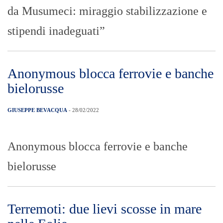
GIUSEPPE BEVACQUA
- 28/02/2022
Terremoti: due lievi scosse in mare nelle
Eolie
Ucraina: Iniziano i “negoziati” con
352 vittime civili fino ad ora, di cui
14 bambini.
GIUSEPPE BEVACQUA
- 28/02/2022
Ucraina: Iniziano i “negoziati” con 352
vittime civili fino ad ora, di cui 14