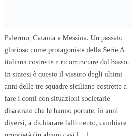
italiana costrette a ricominciare dal basso.
In sintesi è questo il vissuto degli ultimi
anni delle tre squadre siciliane costrette a
fare i conti con situazioni societarie
disastrate che le hanno portate, in anni
diversi, a dichiarare fallimento, cambiare
proprietà (in alcuni casi […]
“12 apostoli” abusi su minori:
condannato a otto mesi ex presidente
Associazione cattolica ACCA
GIUSEPPE BEVACQUA
- 28/02/2022