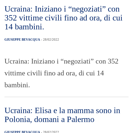
vive da anni a Palermo e si era recata in
Ucraina per andare a prendere la
primogenita per portarla […]
CSA, Clara Crocè, “ASU dell’ASP
di Messina in stato di agitazione. Sit-
in il 3 marzo prossimo”
GIUSEPPE BEVACQUA
- 28/02/2022