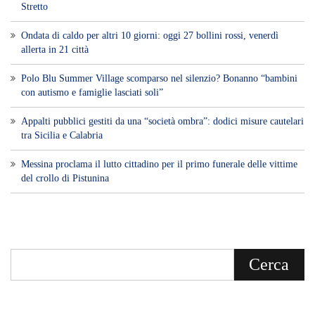
Fruizione agile:
Una piattaforma pensata per una lettura veloce e
diretta delle notizie quotidiane.
HOME
BLOG
FAQ
CONTACT US
MODULE
© Copyright 2016 - VOCEDIPOPOLO. All Rights Reserved - PEC:
bevacquagiuseppe64@pec.it