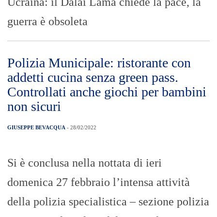
ATM: Fit CISL, FAISA CISAL,
UGL e OR.S.A., “EVITARE DI
GETTARE IL BAMBINO CON
L’ACQUA SPORCA”
GIUSEPPE BEVACQUA
- 28/02/2022
ATM: Fit CISL, FAISA CISAL, UGL e
OR.S.A., “EVITARE DI GETTARE IL
BAMBINO CON L’ACQUA SPORCA”
I QUOTIDIANI: le prime pagine di
oggi 28 febbraio 2022