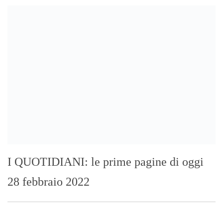
21
22
23
24
25
26
27
28
Febbraio 2022
« Gen
Mar »
Mit, ok Consiglio Lavori pubblici a progettazione esecutiva ponte
Stretto
Ondata di caldo per altri 10 giorni: oggi 27 bollini rossi, venerdì
allerta in 21 città
Polo Blu Summer Village scomparso nel silenzio? Bonanno “bambini
con autismo e famiglie lasciati soli”
Appalti pubblici gestiti da una “società ombra”: dodici misure cautelari
tra Sicilia e Calabria
Messina proclama il lutto cittadino per il primo funerale delle vittime