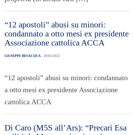
“12 apostoli” abusi su minori: condannato
a otto mesi ex presidente Associazione
cattolica ACCA
Di Caro (M5S all’Ars): “Precari Esa
sviliti da Musumeci: miraggio
stabilizzazione e stipendi inadeguati”
GIUSEPPE BEVACQUA
- 28/02/2022
Di Caro (M5S all’Ars): “Precari Esa sviliti
da Musumeci: miraggio stabilizzazione e