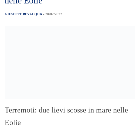
bambini.
Ucraina: Elisa e la mamma sono in
Polonia, domani a Palermo
GIUSEPPE BEVACQUA
- 28/02/2022
Sono riuscite ad arrivare in Polonia
l’ucraina Elena Pastux e le sue due figlie,
Elisa, 8 anni, disabile in carrozzina, e
Litiia, di 23 anni. Domani faranno rientro
in Sicilia. La donna con la figlia piccola