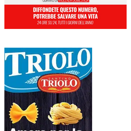
un’informazione rapida, chiara e senza
filtri sui fatti di
Messina
e dell’intera
Sicilia
.
- LA STORIA -
Nasce nel 2017 come trasmissione tv di
inchiesta in onda su TirrenoSat.
Voce di Sicilia
Con un taglio editoriale moderno e
radicato sul campo, il sito offre una lettura
attenta delle dinamiche locali, portando in