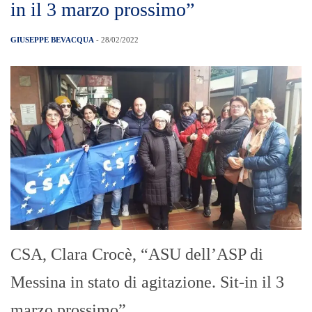
Polizia Municipale: ristorante con
addetti cucina senza green pass.
Controllati anche giochi per bambini
non sicuri
GIUSEPPE BEVACQUA
- 28/02/2022
Si è conclusa nella nottata di ieri
domenica 27 febbraio l’intensa attività
della polizia specialistica – sezione polizia
commerciale voluta dal comandante
vicario commissario Giovanni Giardina e
coordinata dall’ispettore Cifalà Giuseppe,