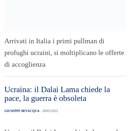
Il commissario Alberto Firenze: “Una
nuova iniziativa dell’Ufficio emergenza
per incentivare genitori e figli ad aderire
alla campagna e aiutare le sale
cinematografiche. I biglietti omaggio sono
riservati alla fascia 5-11 anni” MESSINA
(28 feb) – Incentivare la campagna
vaccinale rivolta ai bambini ma anche ai
genitori e al contempo promuovere la
cultura cinematografica aiutando […]