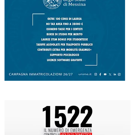
Voce di Sicilia è un BLOG Free Press di
notizie on line diretto da Giuseppe
Bevacqua, giornalista iscritto all'Ordine di
Sicilia.
ABOUT US
Voce di Sicilia: L’Informazione dal
Cuore del Territorio
vocedipopolo.it
è la porta d’accesso a
Voce di Sicilia
, il blog di news online
diretto da
Giuseppe Bevacqua
. Un punto
di riferimento essenziale per chi cerca