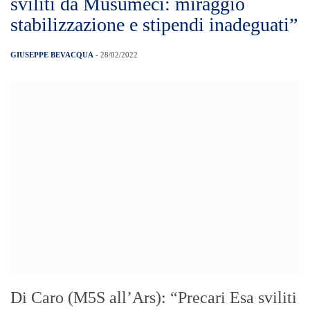
stipendi inadeguati”
Anonymous blocca ferrovie e banche
bielorusse
GIUSEPPE BEVACQUA
- 28/02/2022
Anonymous blocca ferrovie e banche
bielorusse
Terremoti: due lievi scosse in mare
nelle Eolie