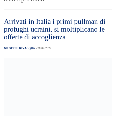
iniziata con le verifiche di attività di
ristorazione proseguita con controlli sui
prodotti carnevaleschi e nel fine settimana
con ispezioni di locali di intrattenimento
[…]
Covid, al via “Va-Cinema”: a marzo
ingresso gratuito nei cinema di
Messina e Milazzo per i bambini
vaccinati in Fiera e al Parco Corolla
GIUSEPPE BEVACQUA
- 28/02/2022