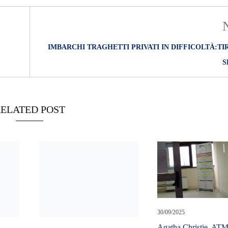
IMBARCHI TRAGHETTI PRIVATI IN DIFFICOLTÀ:T
S
ELATED POST
19/05/2023
Messina turismo e degrado.
Coletta: “La lista degli scavi
archeologici non fruibili a
turisti e croceristi”
30/09/2025
Agatha Christie, ATM