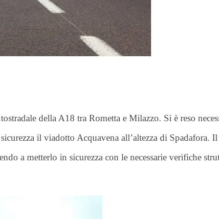
O
R
T
A
G
E
S
p
o
r
t
utostradale della A18 tra Rometta e Milazzo. Si è reso neces
T
I
 sicurezza il viadotto Acquavena all’altezza di Spadafora. Il
R
R
do a metterlo in sicurezza con le necessarie verifiche strut
E
N
O