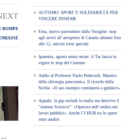
AUTISMO: SPORT E SOLIDARIETÀ PER
NEXT
VINCERE INSIEME
IR ROMPE
Etna, nuovo parossismo dalla Voragine: stop
agli arrivi all’aeroporto di Catania almeno fino
EMIASSE
alle 12, attivati treni speciali
Ipanema, agosto senza serate: il Tar lascia in
vigore lo stop del Comune
Addio al Professor Paolo Pederzoli, Maestro
della chirurgia pancreatica. Il ricordo della
Sicilia: «Il suo esempio continuerà a guidarci»
Appalti, la gip esclude la mafia ma descrive il
“sistema Scirocco”: «Operava nell’ombra nei
lavori pubblici». Anche l’I-HUB tra le opere
sotto analisi
 e i