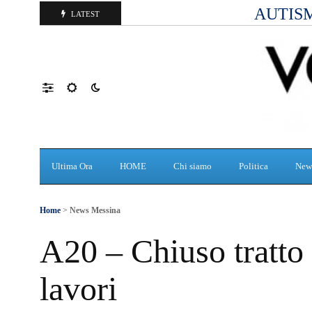
AUTISM
LATEST
Ultima Ora
HOME
Chi siamo
Politica
New
Home
>
News Messina
A20 – Chiuso tratto
lavori