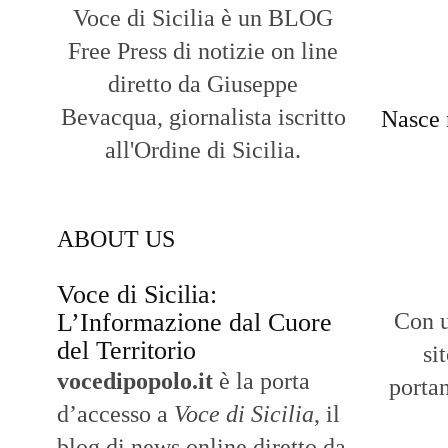
Free Press di notizie on line
diretto da Giuseppe
Bevacqua, giornalista iscritto
Nasce 
all'Ordine di Sicilia.
ABOUT US
Voce di Sicilia:
L’Informazione dal Cuore
Con u
del Territorio
si
vocedipopolo.it
è la porta
portan
d’accesso a
Voce di Sicilia
, il
blog di news online diretto da
Giuseppe Bevacqua
. Un