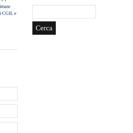
rimase
di CGIL e