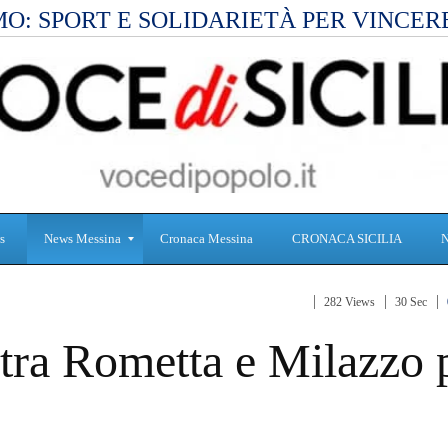
O: SPORT E SOLIDARIETÀ PER VINCER
s
News Messina
Cronaca Messina
CRONACA SICILIA
282 Views
30 Sec
S
C
 tra Rometta e Milazzo 
a
r
n
o
i
n
t
a
à
c
a