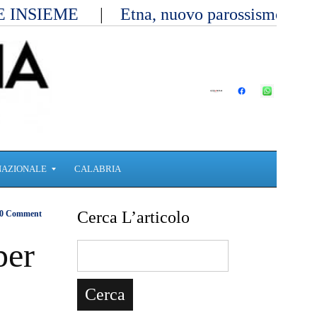
E INSIEME
Etna, nuovo parossismo dall
NAZIONALE
CALABRIA
Cerca L’articolo
0 Comment
per