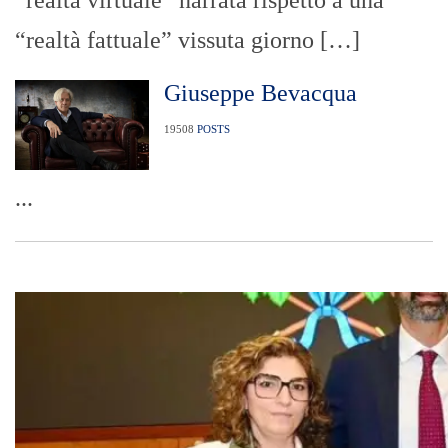
“realtà virtuale” narrata rispetto a una
“realtà fattuale” vissuta giorno […]
Giuseppe Bevacqua
19508
POSTS
...