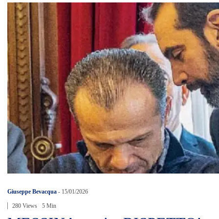
Giuseppe Bevacqua
-
15/01/2026
280 Views
5 Min