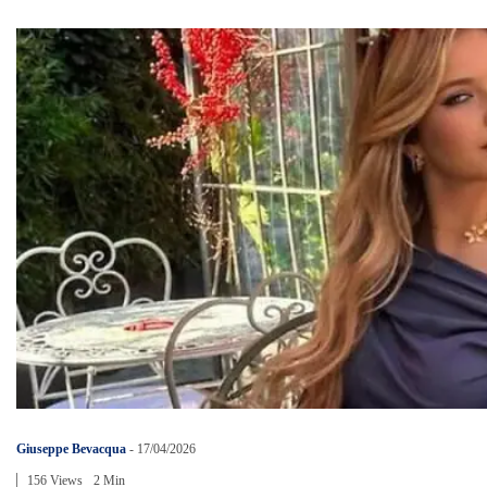
Giuseppe Bevacqua
-
17/04/2026
156 Views
2 Min