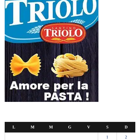
L
M
M
G
V
S
D
1
2