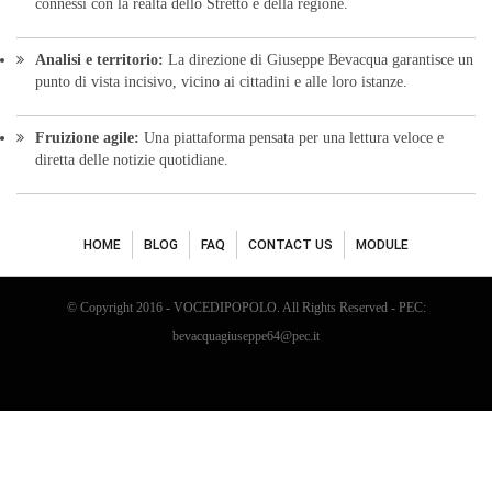
connessi con la realtà dello Stretto e della regione.
Analisi e territorio:
La direzione di Giuseppe Bevacqua garantisce un
punto di vista incisivo, vicino ai cittadini e alle loro istanze.
Fruizione agile:
Una piattaforma pensata per una lettura veloce e
diretta delle notizie quotidiane.
HOME
BLOG
FAQ
CONTACT US
MODULE
© Copyright 2016 - VOCEDIPOPOLO. All Rights Reserved - PEC:
bevacquagiuseppe64@pec.it