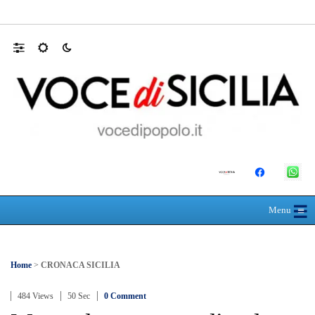
L’ultimo abbraccio di Messina ad Alessandra
☰
≡
Menu
Home
>
CRONACA SICILIA
484 Views
50 Sec
0 Comment