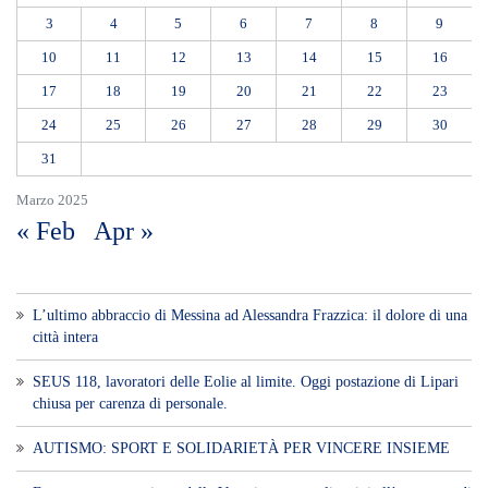
3
4
5
6
7
8
9
10
11
12
13
14
15
16
17
18
19
20
21
22
23
24
25
26
27
28
29
30
31
Marzo 2025
« Feb
Apr »
L’ultimo abbraccio di Messina ad Alessandra Frazzica: il dolore di una
città intera
SEUS 118, lavoratori delle Eolie al limite. Oggi postazione di Lipari
chiusa per carenza di personale.
AUTISMO: SPORT E SOLIDARIETÀ PER VINCERE INSIEME