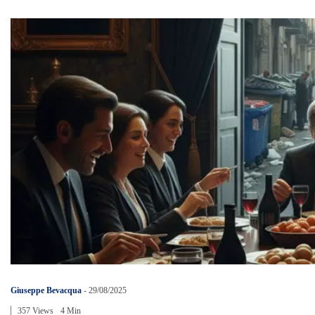
Giuseppe Bevacqua
-
29/08/2025
357 Views
4 Min