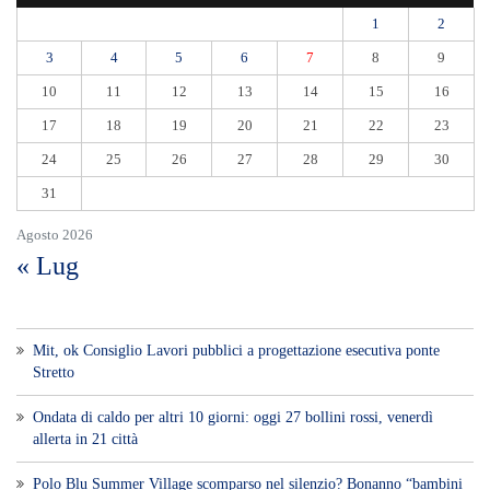
1
2
3
4
5
6
7
8
9
10
11
12
13
14
15
16
17
18
19
20
21
22
23
24
25
26
27
28
29
30
31
Agosto 2026
« Lug
Mit, ok Consiglio Lavori pubblici a progettazione esecutiva ponte
Stretto
Ondata di caldo per altri 10 giorni: oggi 27 bollini rossi, venerdì
allerta in 21 città
Polo Blu Summer Village scomparso nel silenzio? Bonanno “bambini