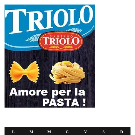
L
M
M
G
V
S
D