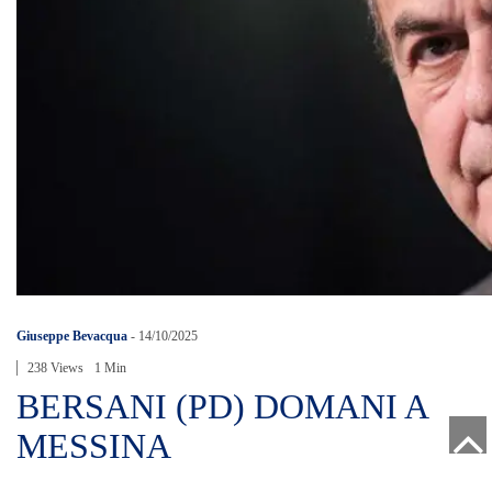
Giuseppe Bevacqua
-
14/10/2025
238 Views
1 Min
BERSANI (PD) DOMANI A
MESSINA