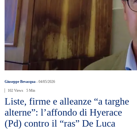
Giuseppe Bevacqua
-
04/05/2026
102 Views
5 Min
Liste, firme e alleanze “a targhe
alterne”: l’affondo di Hyerace
(Pd) contro il “ras” De Luca