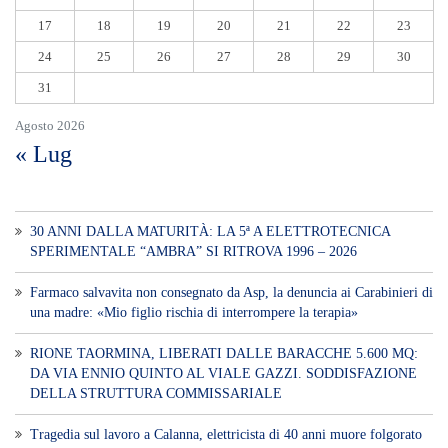
17
18
19
20
21
22
23
24
25
26
27
28
29
30
31
Agosto 2026
« Lug
30 ANNI DALLA MATURITÀ: LA 5ª A ELETTROTECNICA
SPERIMENTALE “AMBRA” SI RITROVA 1996 – 2026
Farmaco salvavita non consegnato da Asp, la denuncia ai Carabinieri di
una madre: «Mio figlio rischia di interrompere la terapia»
RIONE TAORMINA, LIBERATI DALLE BARACCHE 5.600 MQ:
DA VIA ENNIO QUINTO AL VIALE GAZZI. SODDISFAZIONE
DELLA STRUTTURA COMMISSARIALE
Tragedia sul lavoro a Calanna, elettricista di 40 anni muore folgorato