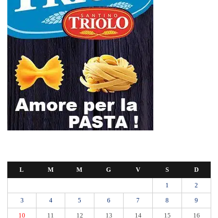
L
M
M
G
V
S
D
1
2
3
4
5
6
7
8
9
10
11
12
13
14
15
16