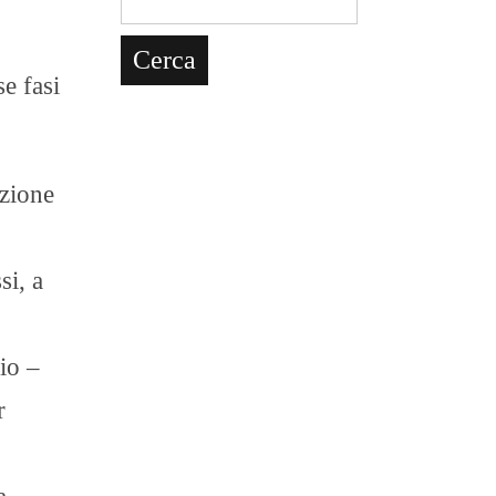
e fasi
azione
si, a
io –
r