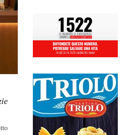
zie
tto