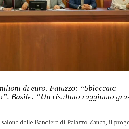
O
R
T
A
G
E
S
p
o
r
t
T
I
R
milioni di euro. Fatuzzo: “Sbloccata
R
E
io”. Basile: “Un risultato raggiunto gra
N
O
l salone delle Bandiere di Palazzo Zanca, il proge