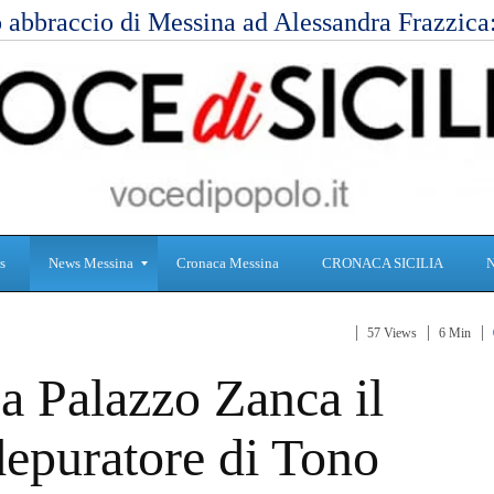
 abbraccio di Messina ad Alessandra Frazzic
s
News Messina
Cronaca Messina
CRONACA SICILIA
57 Views
6 Min
S
C
a Palazzo Zanca il
a
r
n
o
i
n
depuratore di Tono
t
a
à
c
a