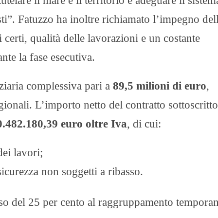
utelare il mare e il territorio e adeguare il sistem
sti”. Fatuzzo ha inoltre richiamato l’impegno del
 certi, qualità delle lavorazioni e un costante
nte la fase esecutiva.
ziaria complessiva pari a
89,5 milioni di euro
,
ionali. L’importo netto del contratto sottoscritto
0.482.180,39 euro oltre Iva
, di cui:
ei lavori;
sicurezza non soggetti a ribasso.
asso del 25 per cento al raggruppamento tempora