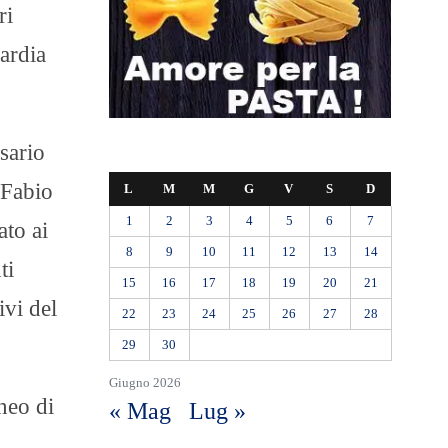
ri
ardia
sario
 Fabio
L
M
M
G
V
S
D
1
2
3
4
5
6
7
ato ai
8
9
10
11
12
13
14
ti
15
16
17
18
19
20
21
ivi del
22
23
24
25
26
27
28
29
30
Giugno 2026
neo di
« Mag
Lug »