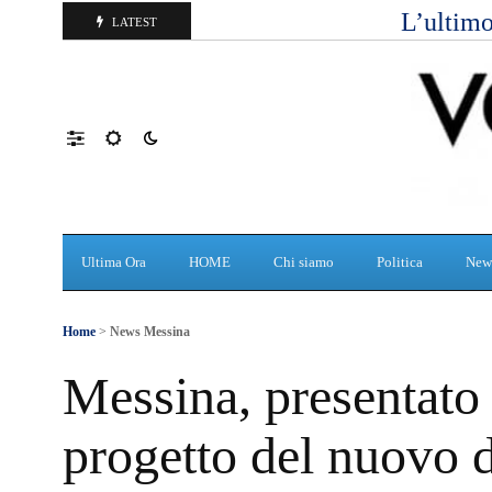
L’ultimo
LATEST
Ultima Ora
HOME
Chi siamo
Politica
New
Home
>
News Messina
Messina, presentato 
progetto del nuovo 