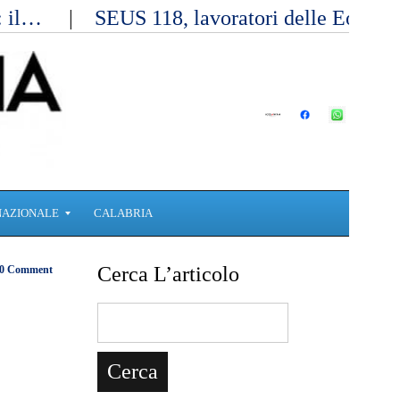
a: il…
SEUS 118, lavoratori delle Eolie 
NAZIONALE
CALABRIA
Cerca L’articolo
0 Comment