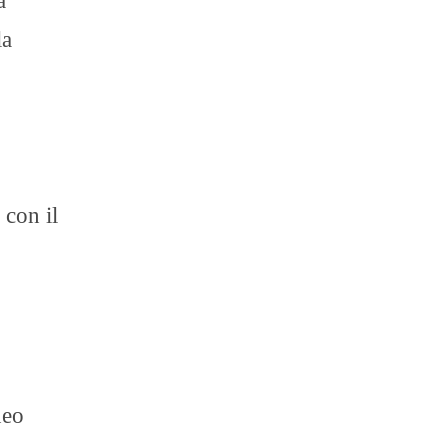
a
la
 con il
neo