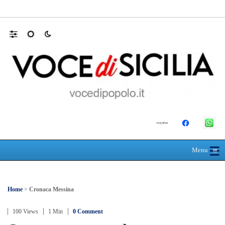
SEUS 118, lavoratori delle Eolie al limite. 
☰
≡
Menu
Home
>
Cronaca Messina
100 Views
1 Min
0 Comment