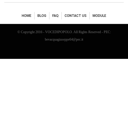
HOME
BLOG
FAQ
CONTACT US
MODULE
© Copyright 2016 - VOCEDIPOPOLO. All Rights Reserved - PEC:
bevacquagiuseppe64@pec.it