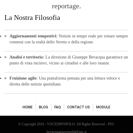
reportage.
La Nostra Filosofia
Aggiornamenti tempestivi:
Notizie in tempo reale per restare sempre
connessi con la realtà dello Stretto e della regione.
Analisi e territorio:
La direzione di Giuseppe Bevacqua garantisce un
punto di vista incisivo, vicino ai cittadini e alle loro istanze.
Fruizione agile:
Una piattaforma pensata per una lettura veloce e
diretta delle notizie quotidiane.
HOME
BLOG
FAQ
CONTACT US
MODULE
© Copyright 2016 - VOCEDIPOPOLO. All Rights Reserved - PEC:
bevacquagiuseppe64@pec.it