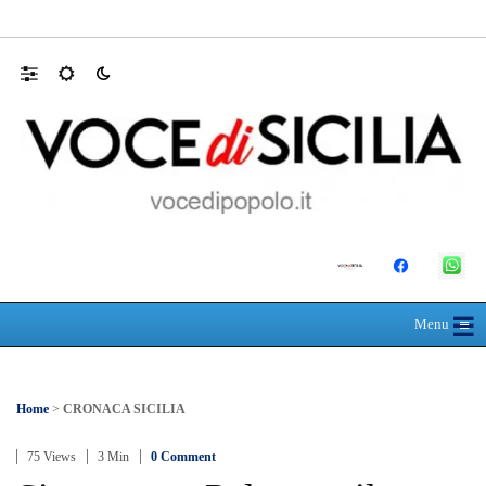
Farmaco salvavita non consegnato da Asp, l
☰
≡
Menu
Home
>
CRONACA SICILIA
75 Views
3 Min
0 Comment