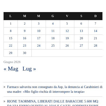
L
M
M
G
V
S
D
1
2
3
4
5
6
7
8
9
10
11
12
13
14
15
16
17
18
19
20
21
22
23
24
25
26
27
28
29
30
Giugno 2026
« Mag
Lug »
Farmaco salvavita non consegnato da Asp, la denuncia ai Carabinieri di
una madre: «Mio figlio rischia di interrompere la terapia»
RIONE TAORMINA, LIBERATI DALLE BARACCHE 5.600 MQ: