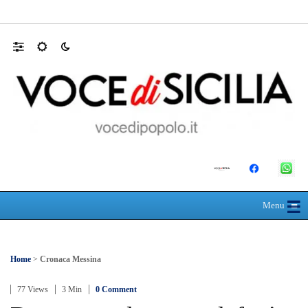
30 ANNI DALLA MATURITÀ: LA 5ª A 
☰
≡
Menu
Home
>
Cronaca Messina
77 Views
3 Min
0 Comment