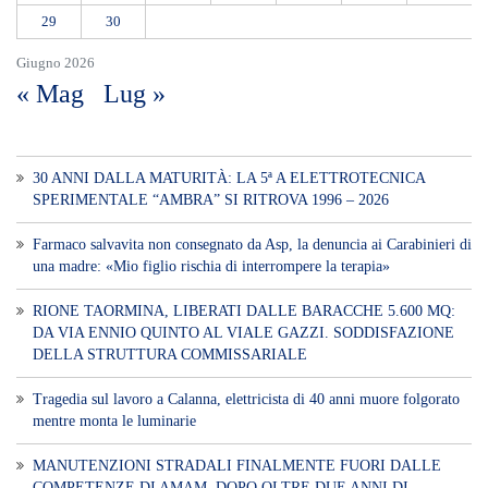
29
30
Giugno 2026
« Mag
Lug »
30 ANNI DALLA MATURITÀ: LA 5ª A ELETTROTECNICA
SPERIMENTALE “AMBRA” SI RITROVA 1996 – 2026
Farmaco salvavita non consegnato da Asp, la denuncia ai Carabinieri di
una madre: «Mio figlio rischia di interrompere la terapia»
RIONE TAORMINA, LIBERATI DALLE BARACCHE 5.600 MQ:
DA VIA ENNIO QUINTO AL VIALE GAZZI. SODDISFAZIONE
DELLA STRUTTURA COMMISSARIALE
Tragedia sul lavoro a Calanna, elettricista di 40 anni muore folgorato
mentre monta le luminarie
MANUTENZIONI STRADALI FINALMENTE FUORI DALLE
COMPETENZE DI AMAM. DOPO OLTRE DUE ANNI DI