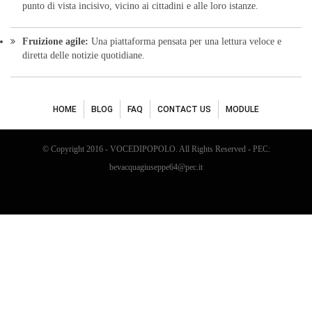
punto di vista incisivo, vicino ai cittadini e alle loro istanze.
Fruizione agile:
Una piattaforma pensata per una lettura veloce e
diretta delle notizie quotidiane.
HOME
BLOG
FAQ
CONTACT US
MODULE
© Copyright 2016 - VOCEDIPOPOLO. All Rights Reserved - PEC:
bevacquagiuseppe64@pec.it