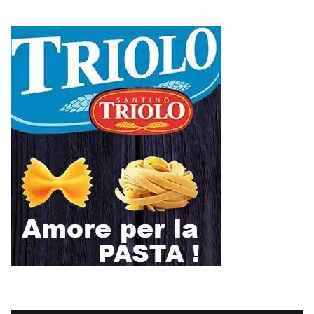
Regione intervenga subito”
Mit, ok Consiglio Lavori pubblici a progettazione esecutiva ponte
Stretto
Ondata di caldo per altri 10 giorni: oggi 27 bollini rossi, venerdì
allerta in 21 città
Polo Blu Summer Village scomparso nel silenzio? Bonanno “bambini
con autismo e famiglie lasciati soli”