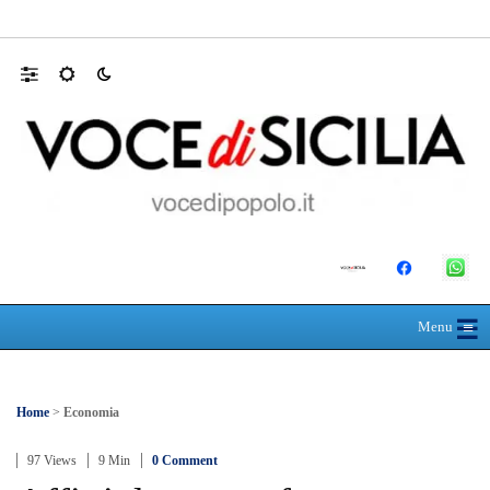
Appalti, la gip esclude la mafia ma descrive
☰
≡
Menu
Home
>
Economia
97 Views
9 Min
0 Comment