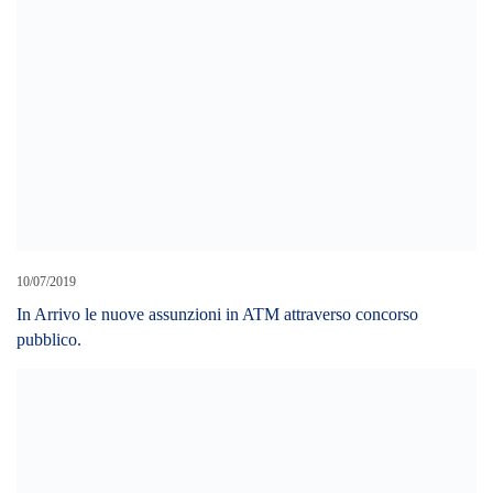
In Arrivo le nuove assunzioni in ATM attraverso concorso
pubblico.
19/02/2022
Supermercati ex Gicap, anche Letojanni passa alla “Ergon”.
Filcams Cgil Messina: “Garantiti i livelli occupazionali”
10/10/2019
Ex Province, guerra per la ripartizione dei fondi, Sindaco De
Luca: “Messina avrà assegnazioni aggiuntive”