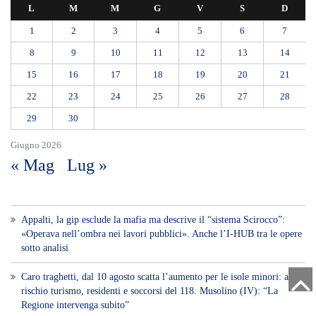
Voce di Sicilia è un BLOG Free Press di
notizie on line diretto da Giuseppe
Bevacqua, giornalista iscritto all'Ordine di
Sicilia.
ABOUT US