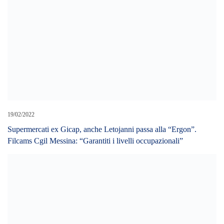
09/02/2019
Cartelle pazze Imu: Fiorillo, “Sono nulle tutte le 28 mila cartelle
inviate ai messinesi per gravissime violazioni . Non devono essere
pagate.
LEAVE A REPLY