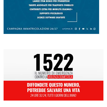
L
M
M
G
V
S
D
1
2
3
4
5
6
7
8
9
10
11
12
13
14
15
16
17
18
19
20
21
22
23
24
25
26
27
28
29
30
Giugno 2026
« Mag
Lug »
Appalti, la gip esclude la mafia ma descrive il “sistema Scirocco”:
«Operava nell’ombra nei lavori pubblici». Anche l’I-HUB tra le opere
sotto analisi
Caro traghetti, dal 10 agosto scatta l’aumento per le isole minori: a
rischio turismo, residenti e soccorsi del 118. Musolino (IV): “La