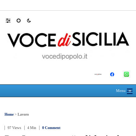
SEUS 118, lavoratori delle Eolie al limite. 
☰
≡
Menu
Home
>
Lavoro
97 Views
4 Min
0 Comment