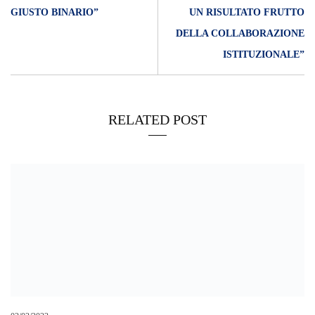
GIUSTO BINARIO”
UN RISULTATO FRUTTO
DELLA COLLABORAZIONE
ISTITUZIONALE”
RELATED POST
02/03/2023
Traghettamento veloce dei passeggeri nello Stretto.
La sentenza
del Consiglio di Stato conferma il giudizio della corte europea
in merito al ricorso Liberty Lines.