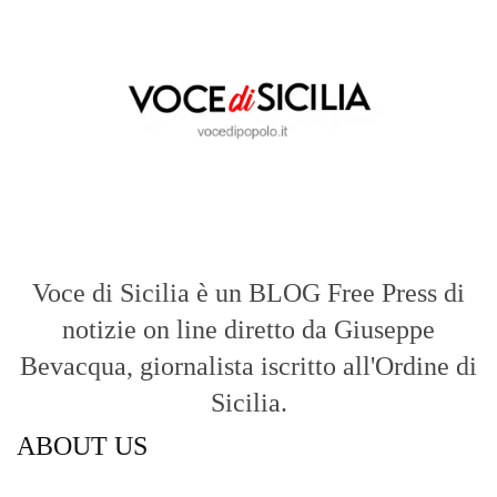
Voce di Sicilia: L’Informazione dal
Cuore del Territorio
vocedipopolo.it
è la porta d’accesso a
Voce di Sicilia
, il blog di news online
diretto da
Giuseppe Bevacqua
. Un punto
di riferimento essenziale per chi cerca
un’informazione rapida, chiara e senza
filtri sui fatti di
Messina
e dell’intera
Sicilia
.
- LA STORIA -
Nasce nel 2017 come trasmissione tv di
inchiesta in onda su TirrenoSat.