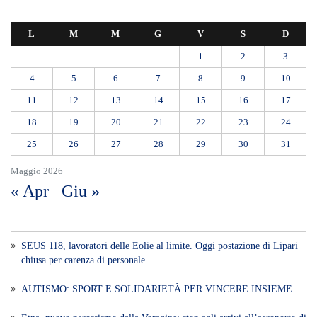
Etna, nuovo parossismo dalla Voragine: stop agli arrivi all’aeroporto di
Catania almeno fino alle 12, attivati treni speciali
Ipanema, agosto senza serate: il Tar lascia in vigore lo stop del
Comune
Addio al Professor Paolo Pederzoli, Maestro della chirurgia
pancreatica. Il ricordo della Sicilia: «Il suo esempio continuerà a
guidarci»