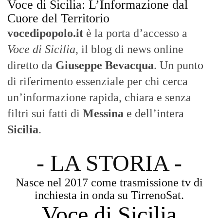
Voce di Sicilia
Con un taglio editoriale moderno e
radicato sul campo, il sito offre una lettura
attenta delle dinamiche locali, portando in
primo piano la cronaca, la politica e gli
eventi che animano il territorio.
MESSINA, SICILIA E CALABRIA
Seguiamo la cronaca siciliana con
l'obiettivo di dare voce a chi non ne ha.
Diamo molta importanza ai video e ai
reportage.