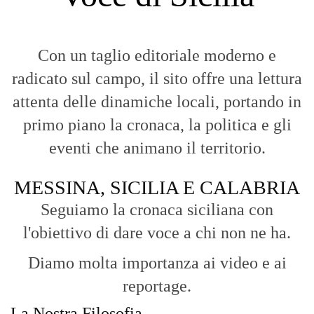
La Nostra Filosofia
Aggiornamenti tempestivi:
Notizie in tempo reale per restare sempre
connessi con la realtà dello Stretto e della regione.
Analisi e territorio:
La direzione di Giuseppe Bevacqua garantisce un
punto di vista incisivo, vicino ai cittadini e alle loro istanze.
Fruizione agile:
Una piattaforma pensata per una lettura veloce e
diretta delle notizie quotidiane.
HOME
BLOG
FAQ
CONTACT US
MODULE
© Copyright 2016 - VOCEDIPOPOLO. All Rights Reserved - PEC:
bevacquagiuseppe64@pec.it