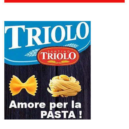
L
M
M
G
V
S
D
1
2
3
4
5
6
7
8
9
10
11
12
13
14
15
16
17
18
19
20
21
22
23
24
25
26
27
28
29
30
31
Maggio 2026
« Apr
Giu »
SEUS 118, lavoratori delle Eolie al limite. Oggi postazione di Lipari
chiusa per carenza di personale.
AUTISMO: SPORT E SOLIDARIETÀ PER VINCERE INSIEME