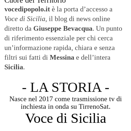
- LA STORIA -
Nasce nel 2017 come trasmissione tv di
inchiesta in onda su TirrenoSat.
Voce di Sicilia
Con un taglio editoriale moderno e
radicato sul campo, il sito offre una lettura
attenta delle dinamiche locali, portando in
primo piano la cronaca, la politica e gli
eventi che animano il territorio.
MESSINA, SICILIA E CALABRIA
Seguiamo la cronaca siciliana con