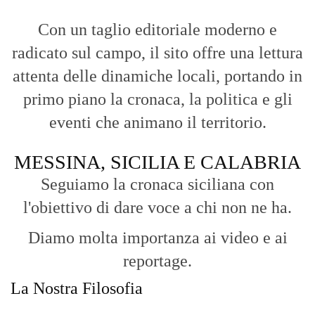
l'obiettivo di dare voce a chi non ne ha.
Diamo molta importanza ai video e ai
reportage.
La Nostra Filosofia
Aggiornamenti tempestivi:
Notizie in tempo reale per restare sempre
connessi con la realtà dello Stretto e della regione.
Analisi e territorio:
La direzione di Giuseppe Bevacqua garantisce un
punto di vista incisivo, vicino ai cittadini e alle loro istanze.
Fruizione agile:
Una piattaforma pensata per una lettura veloce e
diretta delle notizie quotidiane.
HOME
BLOG
FAQ
CONTACT US
MODULE