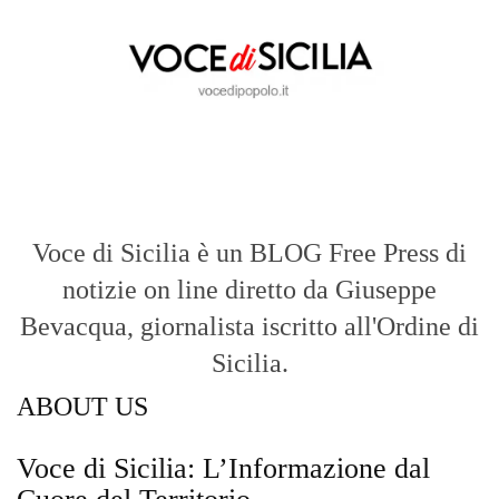
Bevacqua, giornalista iscritto all'Ordine di
Sicilia.
ABOUT US
Voce di Sicilia: L’Informazione dal
Cuore del Territorio
vocedipopolo.it
è la porta d’accesso a
Voce di Sicilia
, il blog di news online
diretto da
Giuseppe Bevacqua
. Un punto
di riferimento essenziale per chi cerca
un’informazione rapida, chiara e senza
filtri sui fatti di
Messina
e dell’intera
Sicilia
.