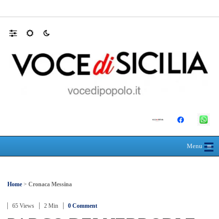
MANUTENZIONI STRADALI FINALMEN
☰
≡
Menu
Home
>
Cronaca Messina
65 Views
2 Min
0 Comment