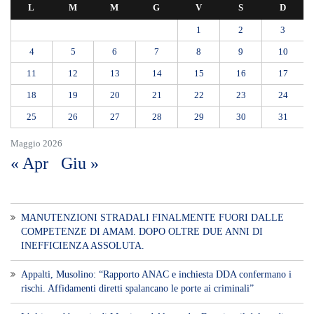
MANUTENZIONI STRADALI FINALMENTE FUORI DALLE
COMPETENZE DI AMAM. DOPO OLTRE DUE ANNI DI
INEFFICIENZA ASSOLUTA.
​Appalti, Musolino: “Rapporto ANAC e inchiesta DDA confermano i
rischi. Affidamenti diretti spalancano le porte ai criminali”
L’ultimo abbraccio di Messina ad Alessandra Frazzica: il dolore di una
città intera
SEUS 118, lavoratori delle Eolie al limite. Oggi postazione di Lipari
chiusa per carenza di personale.
AUTISMO: SPORT E SOLIDARIETÀ PER VINCERE INSIEME