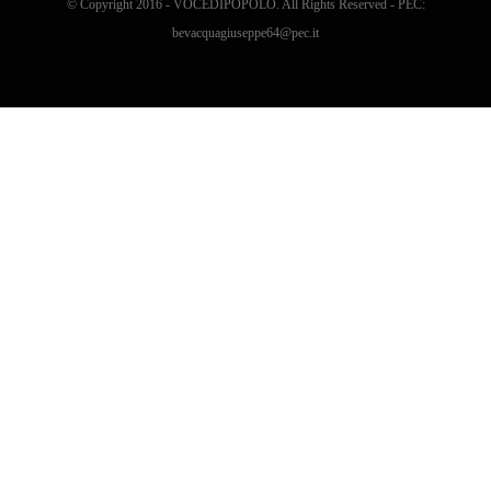
© Copyright 2016 - VOCEDIPOPOLO. All Rights Reserved - PEC:
bevacquagiuseppe64@pec.it