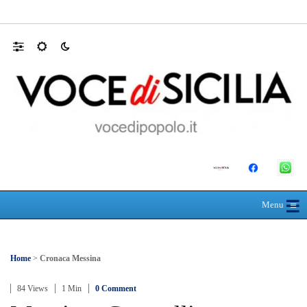
Farmaco salvavita non consegnato da Asp, l
☰
≡
Menu
Home
>
Cronaca Messina
84 Views
1 Min
0 Comment