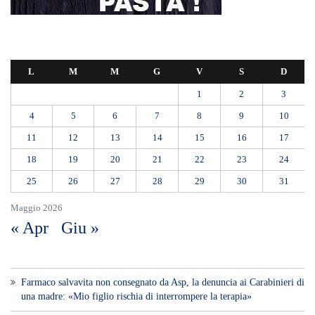
L
M
M
G
V
S
D
1
2
3
4
5
6
7
8
9
10
11
12
13
14
15
16
17
18
19
20
21
22
23
24
25
26
27
28
29
30
31
Maggio 2026
« Apr
Giu »
Farmaco salvavita non consegnato da Asp, la denuncia ai Carabinieri di
una madre: «Mio figlio rischia di interrompere la terapia»