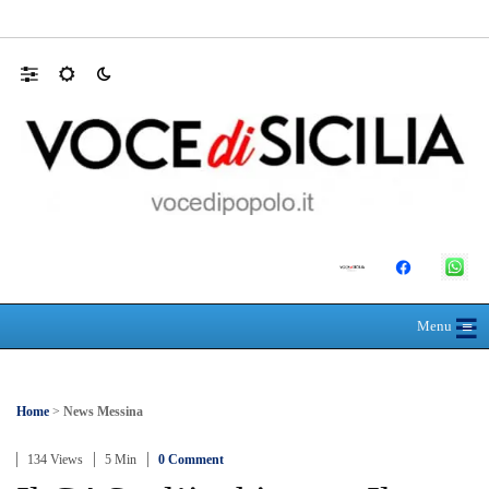
SEUS 118, lavoratori delle Eolie al limite. 
☰
≡
Menu
Home
>
News Messina
134 Views
5 Min
0 Comment