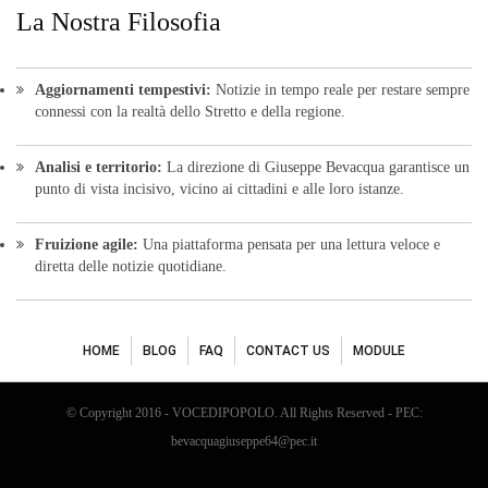
La Nostra Filosofia
Aggiornamenti tempestivi:
Notizie in tempo reale per restare sempre
connessi con la realtà dello Stretto e della regione.
Analisi e territorio:
La direzione di Giuseppe Bevacqua garantisce un
punto di vista incisivo, vicino ai cittadini e alle loro istanze.
Fruizione agile:
Una piattaforma pensata per una lettura veloce e
diretta delle notizie quotidiane.
HOME
BLOG
FAQ
CONTACT US
MODULE
© Copyright 2016 - VOCEDIPOPOLO. All Rights Reserved - PEC:
bevacquagiuseppe64@pec.it