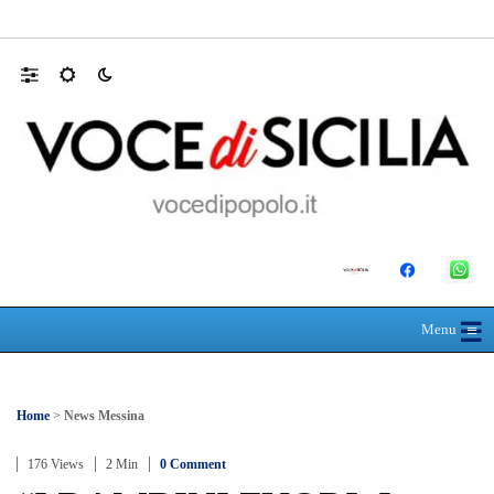
Mit, ok Consiglio Lavori pubblici a progett
☰
≡
Menu
Home
>
News Messina
176 Views
2 Min
0 Comment