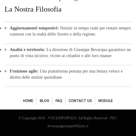
La Nostra Filosofia
Aggiornamenti tempestivi:
Notizie in tempo reale per restare sempre
connessi con la realtà dello Stretto e della regione.
Analisi e territorio:
La direzione di Giuseppe Bevacqua garantisce un
punto di vista incisivo, vicino ai cittadini e alle loro istanze.
Fruizione agile:
Una piattaforma pensata per una lettura veloce e
diretta delle notizie quotidiane.
HOME
BLOG
FAQ
CONTACT US
MODULE
© Copyright 2016 - VOCEDIPOPOLO. All Rights Reserved - PEC:
bevacquagiuseppe64@pec.it