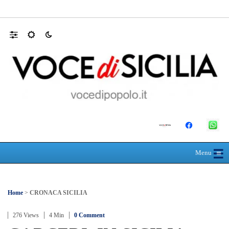
SEUS 118, lavoratori delle Eolie al limite. 
☰
≡
Menu
Home
>
CRONACA SICILIA
276 Views
4 Min
0 Comment