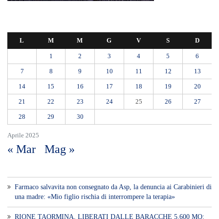
L
M
M
G
V
S
D
1
2
3
4
5
6
7
8
9
10
11
12
13
14
15
16
17
18
19
20
21
22
23
24
25
26
27
28
29
30
Aprile 2025
« Mar
Mag »
Farmaco salvavita non consegnato da Asp, la denuncia ai Carabinieri di
una madre: «Mio figlio rischia di interrompere la terapia»
RIONE TAORMINA, LIBERATI DALLE BARACCHE 5.600 MQ: