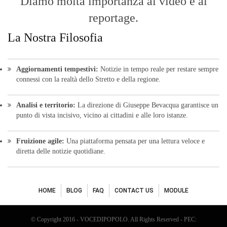
Diamo molta importanza ai video e ai
reportage.
La Nostra Filosofia
Aggiornamenti tempestivi:
Notizie in tempo reale per restare sempre
connessi con la realtà dello Stretto e della regione.
Analisi e territorio:
La direzione di Giuseppe Bevacqua garantisce un
punto di vista incisivo, vicino ai cittadini e alle loro istanze.
Fruizione agile:
Una piattaforma pensata per una lettura veloce e
diretta delle notizie quotidiane.
HOME
BLOG
FAQ
CONTACT US
MODULE
© Copyright 2016 - VOCEDIPOPOLO. All Rights Reserved - PEC: