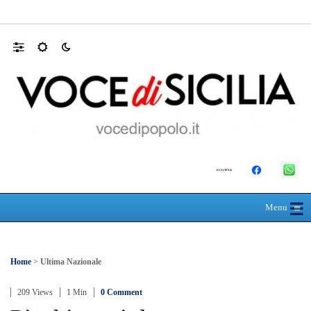
Farmaco salvavita non consegnato da Asp, l
☰
≡
Menu
Home
>
Ultima Nazionale
209 Views
1 Min
0 Comment