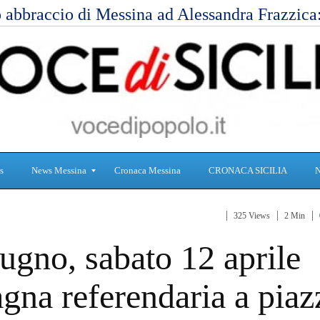
 abbraccio di Messina ad Alessandra Frazzic
s
News Messina
Cronaca Messina
CRONACA SICILIA
325 Views
2 Min
S
C
ugno, sabato 12 aprile
a
r
n
o
i
n
gna referendaria a piaz
t
a
à
c
a