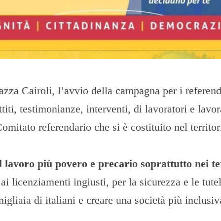
O
R
T
A
G
E
S
p
o
iazza Cairoli, l’avvio della campagna per i refere
r
t
titi, testimonianze, interventi, di lavoratori e lavora
T
omitato referendario che si è costituito nel territor
I
R
R
E
l lavoro più povero e precario soprattutto nei te
N
O
 ai licenziamenti ingiusti, per la sicurezza e le tute
igliaia di italiani e creare una società più inclusiv