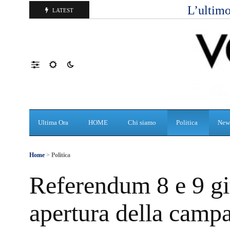
L’ultimo
LATEST
Ultima Ora
HOME
Chi siamo
Politica
New
Home
>
Politica
Referendum 8 e 9 gi
apertura della campa