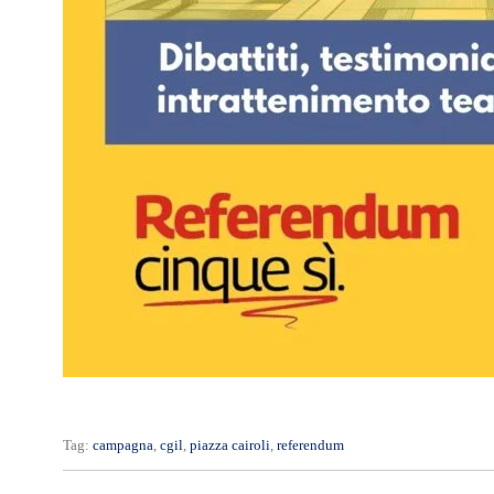
Tag:
campagna
,
cgil
,
piazza cairoli
,
referendum