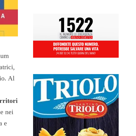
ndum
trici,
io. Al
rritori
le nei
a e