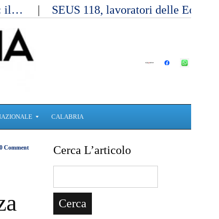
a: il…
SEUS 118, lavoratori delle Eolie 
NAZIONALE
CALABRIA
Cerca L’articolo
0 Comment
za