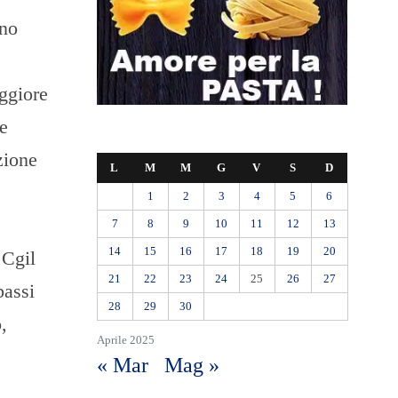
ono
aggiore
le
izione
L
M
M
G
V
S
D
1
2
3
4
5
6
7
8
9
10
11
12
13
14
15
16
17
18
19
20
 Cgil
21
22
23
24
25
26
27
bassi
28
29
30
,
Aprile 2025
« Mar
Mag »