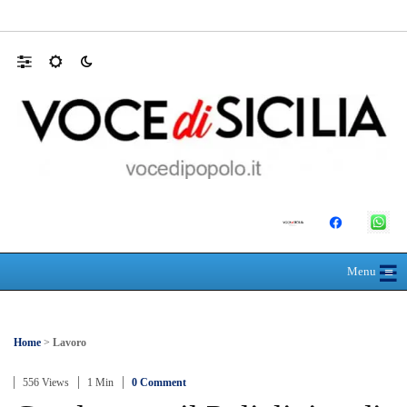
Mit, ok Consiglio Lavori pubblici a progett
☰
≡
Menu
Home
>
Lavoro
556 Views
1 Min
0 Comment