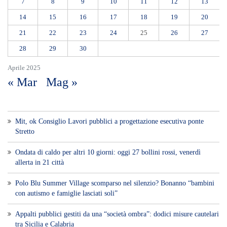
7
8
9
10
11
12
13
14
15
16
17
18
19
20
21
22
23
24
25
26
27
28
29
30
Aprile 2025
« Mar
Mag »
Mit, ok Consiglio Lavori pubblici a progettazione esecutiva ponte
Stretto
Ondata di caldo per altri 10 giorni: oggi 27 bollini rossi, venerdì
allerta in 21 città
Polo Blu Summer Village scomparso nel silenzio? Bonanno “bambini
con autismo e famiglie lasciati soli”
Appalti pubblici gestiti da una “società ombra”: dodici misure cautelari
tra Sicilia e Calabria