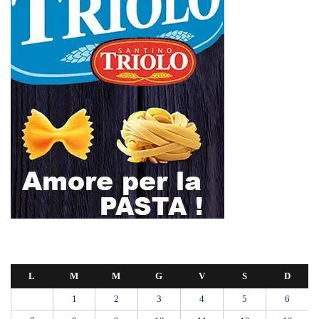
L
M
M
G
V
S
D
1
2
3
4
5
6