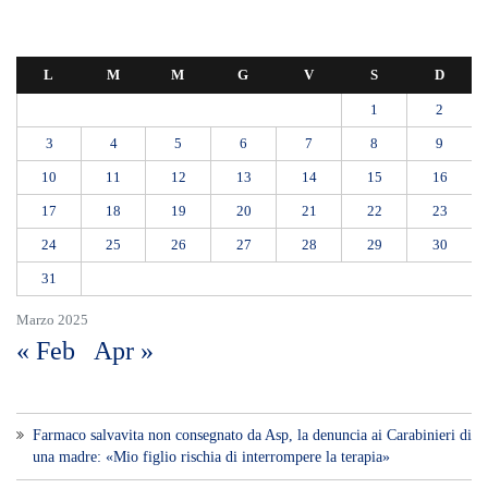
L
M
M
G
V
S
D
1
2
3
4
5
6
7
8
9
10
11
12
13
14
15
16
17
18
19
20
21
22
23
24
25
26
27
28
29
30
31
Marzo 2025
« Feb
Apr »
Farmaco salvavita non consegnato da Asp, la denuncia ai Carabinieri di
una madre: «Mio figlio rischia di interrompere la terapia»