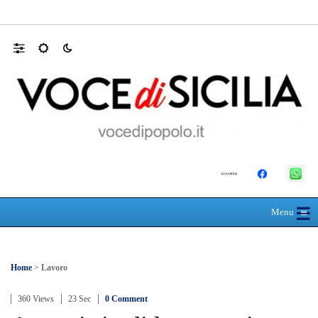
Farmaco salvavita non consegnato da Asp, l
☰
≡
Menu
Home
>
Lavoro
360 Views
23 Sec
0 Comment