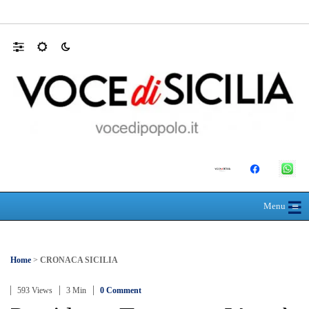
Farmaco salvavita non consegnato da Asp, l
☰
≡
Menu
Home
>
CRONACA SICILIA
593 Views
3 Min
0 Comment