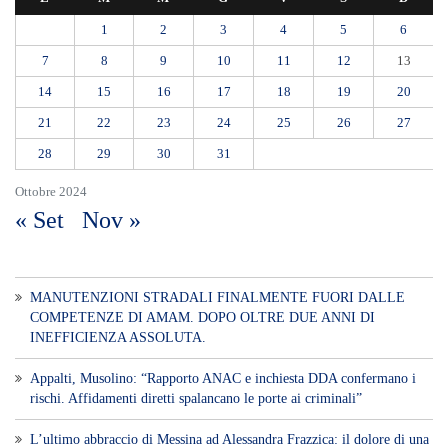
1
2
3
4
5
6
7
8
9
10
11
12
13
14
15
16
17
18
19
20
21
22
23
24
25
26
27
28
29
30
31
Ottobre 2024
« Set
Nov »
MANUTENZIONI STRADALI FINALMENTE FUORI DALLE
COMPETENZE DI AMAM. DOPO OLTRE DUE ANNI DI
INEFFICIENZA ASSOLUTA.
​Appalti, Musolino: “Rapporto ANAC e inchiesta DDA confermano i
rischi. Affidamenti diretti spalancano le porte ai criminali”
L’ultimo abbraccio di Messina ad Alessandra Frazzica: il dolore di una