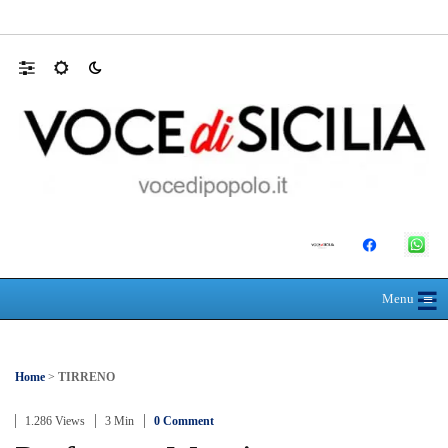
MANUTENZIONI STRADALI FINALMEN
☰
≡
Menu
Home
>
TIRRENO
1.286 Views
3 Min
0 Comment