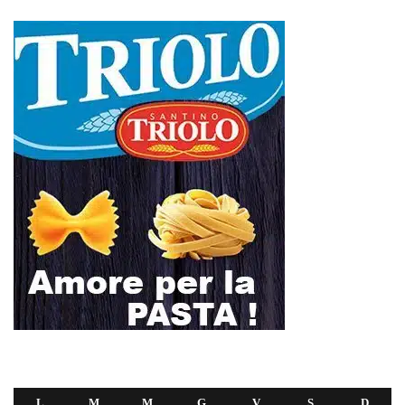
L
M
M
G
V
S
D