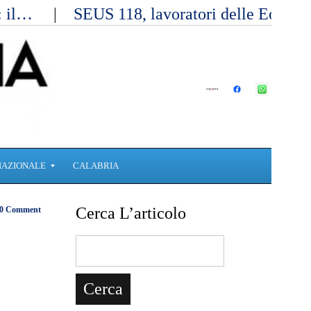
a: il…
SEUS 118, lavoratori delle Eolie 
NAZIONALE
CALABRIA
Cerca L’articolo
0 Comment