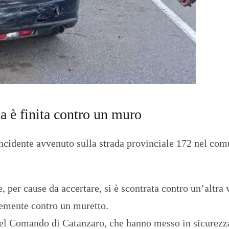
O
R
T
A
G
E
S
p
o
r
t
ma è finita contro un muro
T
I
ncidente avvenuto sulla strada provinciale 172 nel com
R
R
E
N
O
 per cause da accertare, si è scontrata contro un’altra 
temente contro un muretto.
del Comando di Catanzaro, che hanno messo in sicurezza