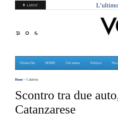
L’ultimo
LATEST
Ultima Ora
HOME
Chi siamo
Politica
New
Home
>
Calabria
Scontro tra due aut
Catanzarese