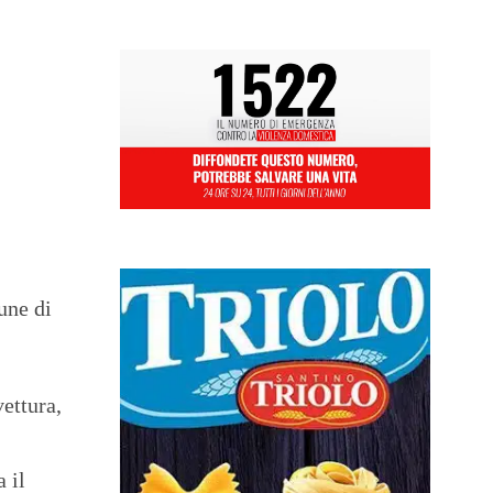
une di
vettura,
 il