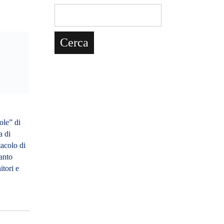
ole” di
a di
tacolo di
anto
itori e