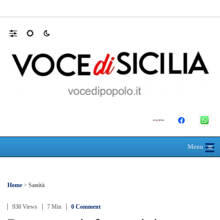
Farmaco salvavita non consegnato da Asp, l
☰
≡
Menu
Home
>
Sanità
938 Views
7 Min
0 Comment