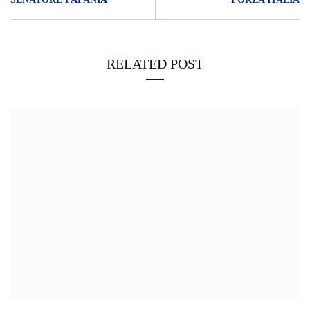
RELATED POST
07/02/2022
Libero Gioveni nominato responsabile del Dipartimento Trasporti
della Città Metropolitana di Messina di Fratelli d’Italia