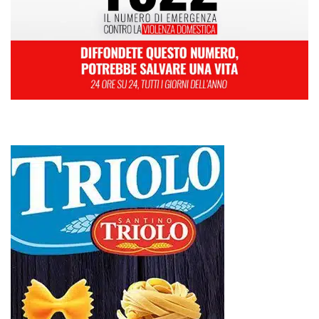
L
M
M
G
V
S
D
1
2
3
4
5
6
7
8
9
10
11
12
13
14
15
16
17
18
19
20
21
22
23
24
25
26
27
28
29
30
Settembre 2024
« Ago
Ott »
Farmaco salvavita non consegnato da Asp, la denuncia ai Carabinieri di
una madre: «Mio figlio rischia di interrompere la terapia»