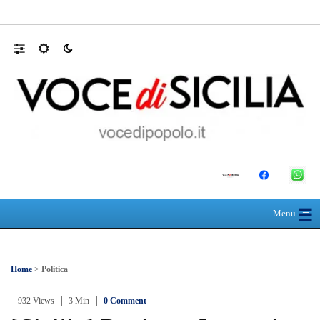
Farmaco salvavita non consegnato da Asp, l
☰
≡
Menu
Home
>
Politica
932 Views
3 Min
0 Comment