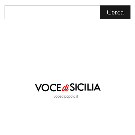
ABOUT US
Voce di Sicilia: L’Informazione dal
Cuore del Territorio
vocedipopolo.it
è la porta d’accesso a
Voce di Sicilia
, il blog di news online
diretto da
Giuseppe Bevacqua
. Un punto
di riferimento essenziale per chi cerca
un’informazione rapida, chiara e senza
filtri sui fatti di
Messina
e dell’intera
Sicilia
.
- LA STORIA -