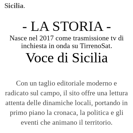
Diamo molta importanza ai video e ai
reportage.
La Nostra Filosofia
Aggiornamenti tempestivi:
Notizie in tempo reale per restare sempre
connessi con la realtà dello Stretto e della regione.
Analisi e territorio:
La direzione di Giuseppe Bevacqua garantisce un
punto di vista incisivo, vicino ai cittadini e alle loro istanze.
Fruizione agile:
Una piattaforma pensata per una lettura veloce e
diretta delle notizie quotidiane.
HOME
BLOG
FAQ
CONTACT US
MODULE
© Copyright 2016 - VOCEDIPOPOLO. All Rights Reserved - PEC: