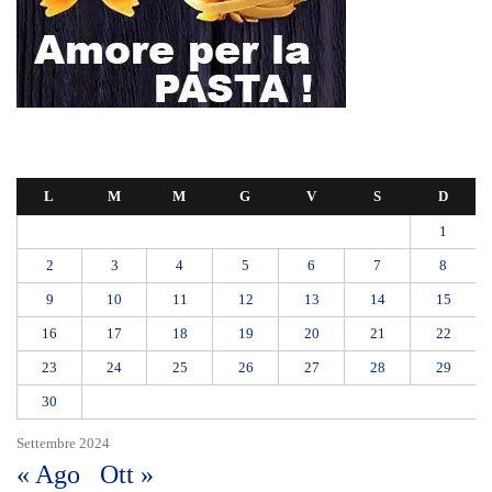
RIONE TAORMINA, LIBERATI DALLE BARACCHE 5.600 MQ:
DA VIA ENNIO QUINTO AL VIALE GAZZI. SODDISFAZIONE
DELLA STRUTTURA COMMISSARIALE
Tragedia sul lavoro a Calanna, elettricista di 40 anni muore folgorato
mentre monta le luminarie
MANUTENZIONI STRADALI FINALMENTE FUORI DALLE
COMPETENZE DI AMAM. DOPO OLTRE DUE ANNI DI
INEFFICIENZA ASSOLUTA.
​Appalti, Musolino: “Rapporto ANAC e inchiesta DDA confermano i
rischi. Affidamenti diretti spalancano le porte ai criminali”