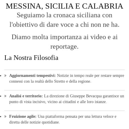
bevacquagiuseppe64@pec.it