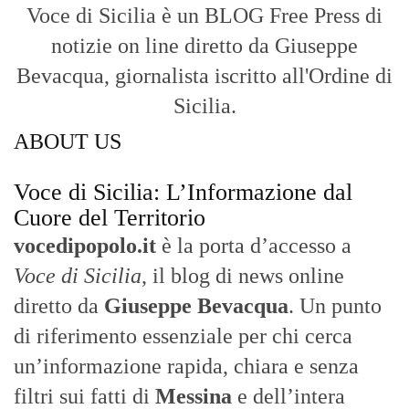
Nasce nel 2017 come trasmissione tv di
inchiesta in onda su TirrenoSat.
Voce di Sicilia
Con un taglio editoriale moderno e
radicato sul campo, il sito offre una lettura
attenta delle dinamiche locali, portando in
primo piano la cronaca, la politica e gli
eventi che animano il territorio.
MESSINA, SICILIA E CALABRIA
Seguiamo la cronaca siciliana con
l'obiettivo di dare voce a chi non ne ha.