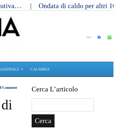
ecutiva…
Ondata di caldo per altri 10 gi
NAZIONALE
CALABRIA
Cerca L’articolo
0 Comment
 di