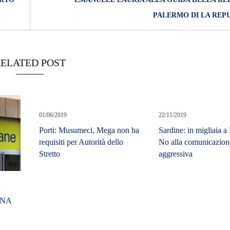
O
R
PALERMO DI LA REPU
T
A
G
E
ELATED POST
S
p
o
r
t
01/06/2019
22/11/2019
T
Porti: Musumeci, Mega non ha
Sardine: in migliaia a
I
requisiti per Autorità dello
No alla comunicazione
R
Stretto
aggressiva
R
E
N
O
INA