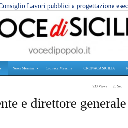
Consiglio Lavori pubblici a progettazione es
s
News Messina
Cronaca Messina
CRONACA SICILIA
933 Views
23 Sec
S
C
nte e direttore generale
a
r
n
o
i
n
t
a
à
c
a