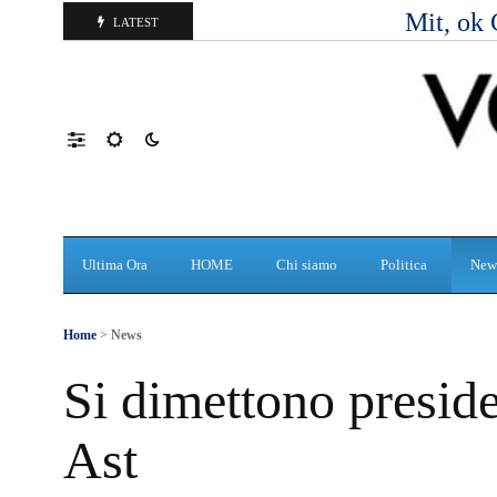
Mit, ok 
LATEST
Ultima Ora
HOME
Chi siamo
Politica
New
Home
>
News
Si dimettono preside
Ast