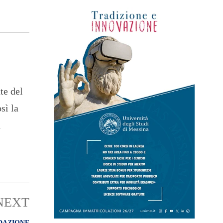
te del
sì la
i
NEXT
DAZIONE