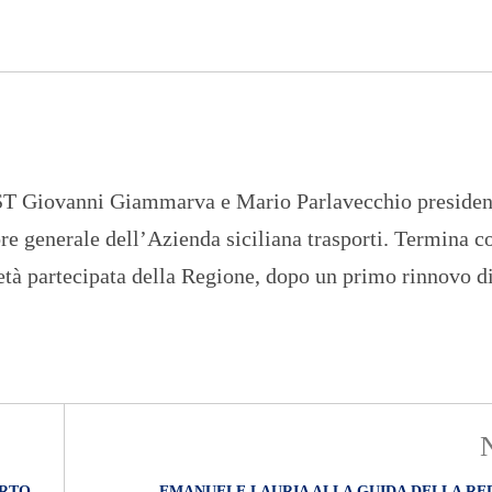
n
U
a
N
z
I
i
V
o
E
n
R
a
S
l
I
e
T
A
 AST Giovanni Giammarva e Mario Parlavecchio presiden
’
re generale dell’Azienda siciliana trasporti. Termina co
I
N
ietà partecipata della Regione, dopo un primo rinnovo d
C
H
I
E
S
T
E
E
R
E
P
ORTO
EMANUELE LAURIA ALLA GUIDA DELLA RE