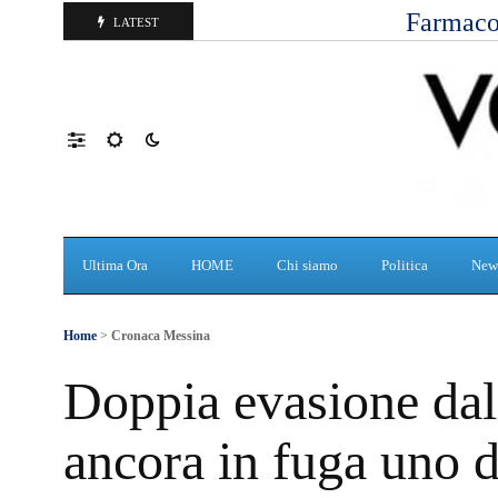
Farmaco
LATEST
Ultima Ora
HOME
Chi siamo
Politica
New
Home
>
Cronaca Messina
Doppia evasione dal
ancora in fuga uno de