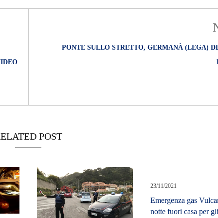
O
R
T
A
G
PONTE SULLO STRETTO, GERMANÀ (LEGA) D
E
VIDEO
S
p
o
r
t
T
I
ELATED POST
R
R
E
N
O
23/11/2021
Emergenza gas Vulca
notte fuori casa per gli