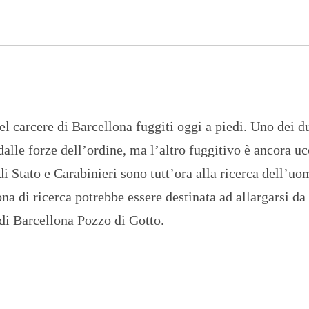
n
U
a
N
z
I
i
V
o
E
n
R
a
S
l
I
e
T
A
el carcere di Barcellona fuggiti oggi a piedi. Uno dei d
’
 dalle forze dell’ordine, ma l’altro fuggitivo è ancora uc
I
N
di Stato e Carabinieri sono tutt’ora alla ricerca dell’uo
C
H
ona di ricerca potrebbe essere destinata ad allargarsi da
I
E
e di Barcellona Pozzo di Gotto.
S
T
E
E
R
E
P