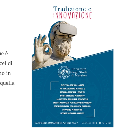
ue è
cel di
mo in
 quella