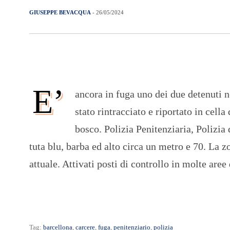
GIUSEPPE BEVACQUA
- 26/05/2024
E’
ancora in fuga uno dei due detenuti n
stato rintracciato e riportato in cella
bosco. Polizia Penitenziaria, Polizia 
tuta blu, barba ed alto circa un metro e 70. La z
attuale. Attivati posti di controllo in molte are
Tag:
barcellona
,
carcere
,
fuga
,
penitenziario
,
polizia