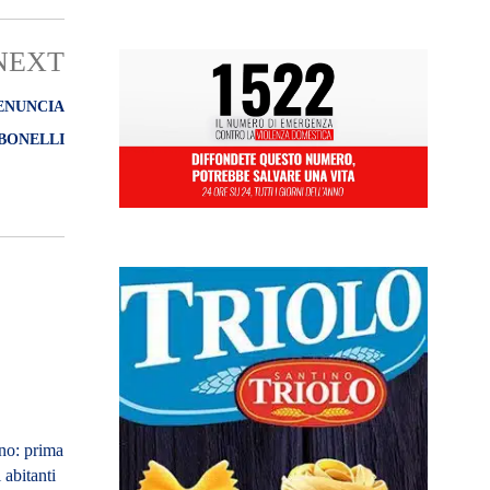
NEXT
ENUNCIA
BONELLI
no: prima
 abitanti