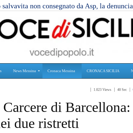
 salvavita non consegnato da Asp, la denunc
s
News Messina
Cronaca Messina
CRONACA SICILIA
1.023 Views
40 Sec
S
C
 Carcere di Barcellona:
a
r
n
o
i
n
i due ristretti
t
a
à
c
a