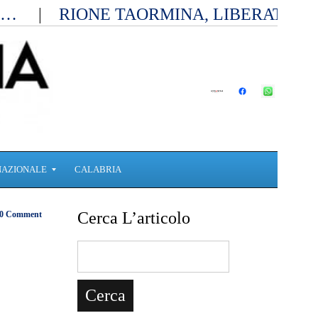
ia…
RIONE TAORMINA, LIBERATI D
NAZIONALE
CALABRIA
Cerca L’articolo
0 Comment