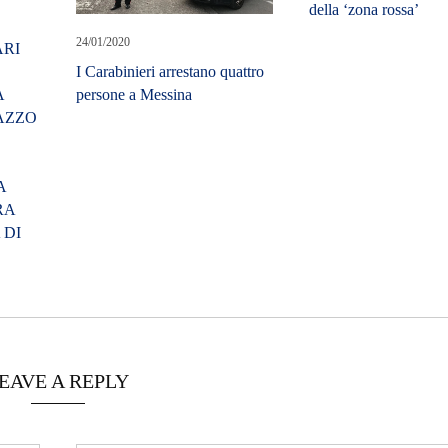
della ‘zona rossa’
24/01/2020
ARI
I Carabinieri arrestano quattro
A
persone a Messina
AZZO
A
RA
 DI
EAVE A REPLY