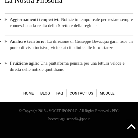
La Nostra Filosofia
Aggiornamenti tempestivi:
Notizie in tempo reale per restare sempre
connessi con la realtà dello Stretto e della regione.
Analisi e territorio:
La direzione di Giuseppe Bevacqua garantisce un
punto di vista incisivo, vicino ai cittadini e alle loro istanze.
Fruizione agile:
Una piattaforma pensata per una lettura veloce e
diretta delle notizie quotidiane.
HOME
BLOG
FAQ
CONTACT US
MODULE
© Copyright 2016 - VOCEDIPOPOLO. All Rights Reserved - PEC:
bevacquagiuseppe64@pec.it