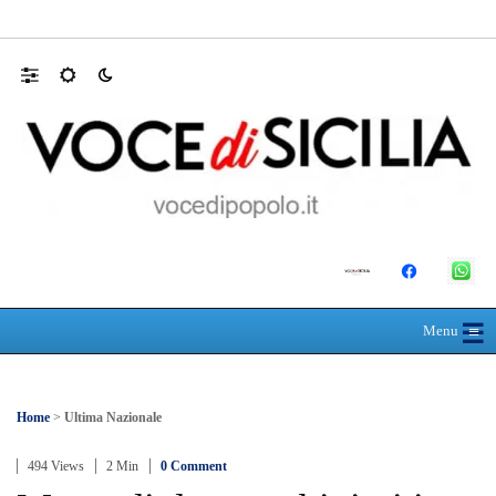
SEUS 118, lavoratori delle Eolie al limite. 
☰
≡
Menu
Home
>
Ultima Nazionale
494 Views
2 Min
0 Comment