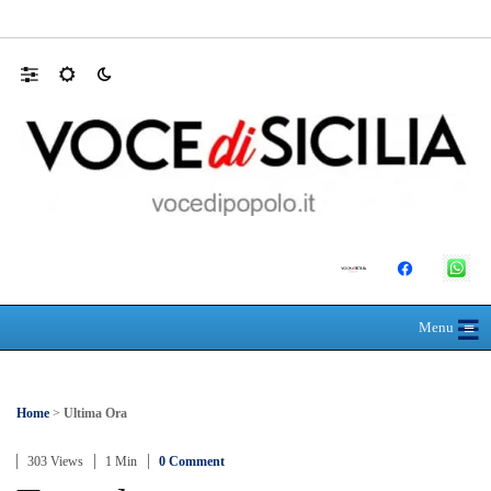
30 ANNI DALLA MATURITÀ: LA 5ª A 
☰
≡
Menu
Home
>
Ultima Ora
303 Views
1 Min
0 Comment