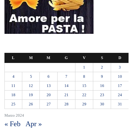
Stretto
Ondata di caldo per altri 10 giorni: oggi 27 bollini rossi, venerdì
allerta in 21 città
Polo Blu Summer Village scomparso nel silenzio? Bonanno “bambini
con autismo e famiglie lasciati soli”
Appalti pubblici gestiti da una “società ombra”: dodici misure cautelari
tra Sicilia e Calabria
Messina proclama il lutto cittadino per il primo funerale delle vittime
del crollo di Pistunina