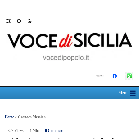
Mit, ok Consiglio Lavori pubblici a progett
☰
≡
Menu
Home
>
Cronaca Messina
327 Views
1 Min
0 Comment