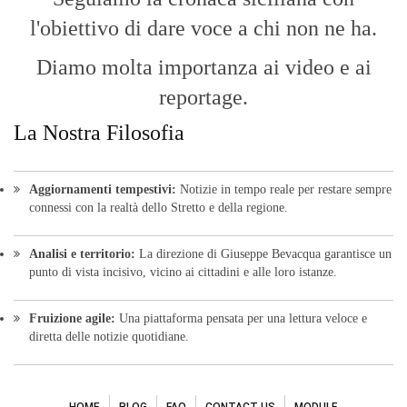
bevacquagiuseppe64@pec.it