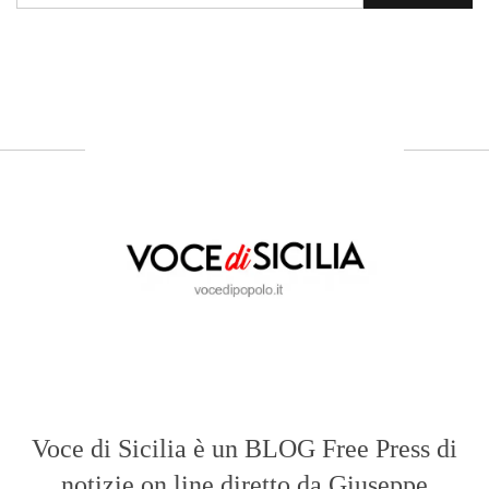
Sicilia.
ABOUT US
Voce di Sicilia: L’Informazione dal
Cuore del Territorio
vocedipopolo.it
è la porta d’accesso a
Voce di Sicilia
, il blog di news online
diretto da
Giuseppe Bevacqua
. Un punto
di riferimento essenziale per chi cerca
un’informazione rapida, chiara e senza
filtri sui fatti di
Messina
e dell’intera
Sicilia
.
- LA STORIA -