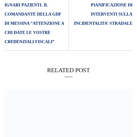
IGNARI PAZIENTI. IL
PIANIFICAZIONE DI
COMANDANTE DELLA GDF
INTERVENTI SULLA
DI MESSINA “ATTENZIONE A
INCIDENTALITA’ STRADALE
CHI DATE LE VOSTRE
CREDENZIALI FISCALI”
RELATED POST
16/11/2019
Molo Norimberga: chiede informazioni poi lo aggredisce a calci e
pugni. I Carabinieri arrestano un 52 enne.