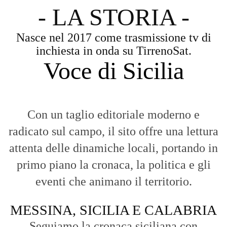
Diamo molta importanza ai video e ai
reportage.
La Nostra Filosofia
Aggiornamenti tempestivi:
Notizie in tempo reale per restare sempre
connessi con la realtà dello Stretto e della regione.
Analisi e territorio:
La direzione di Giuseppe Bevacqua garantisce un
punto di vista incisivo, vicino ai cittadini e alle loro istanze.
Fruizione agile:
Una piattaforma pensata per una lettura veloce e
diretta delle notizie quotidiane.
HOME
BLOG
FAQ
CONTACT US
MODULE
© Copyright 2016 - VOCEDIPOPOLO. All Rights Reserved - PEC: