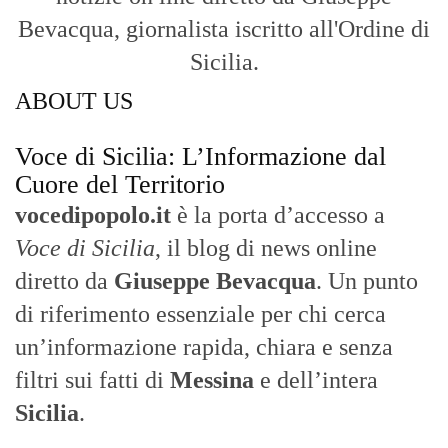
Nasce nel 2017 come trasmissione tv di
inchiesta in onda su TirrenoSat.
Voce di Sicilia
Con un taglio editoriale moderno e
radicato sul campo, il sito offre una lettura
attenta delle dinamiche locali, portando in
primo piano la cronaca, la politica e gli
eventi che animano il territorio.
MESSINA, SICILIA E CALABRIA
Seguiamo la cronaca siciliana con
l'obiettivo di dare voce a chi non ne ha.