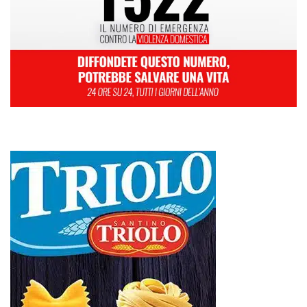
L
M
M
G
V
S
D
1
2
3
4
5
6
7
8
9
10
11
12
13
14
15
16
17
18
19
20
21
22
23
24
25
26
27
28
29
30
31
Marzo 2024
« Feb
Apr »
Mit, ok Consiglio Lavori pubblici a progettazione esecutiva ponte