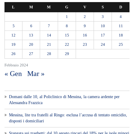
L
M
M
G
V
S
D
1
2
3
4
5
6
7
8
9
10
11
12
13
14
15
16
17
18
19
20
21
22
23
24
25
26
27
28
29
Febbraio 2024
« Gen
Mar »
Domani dalle 10, al Policlinico di Messina, la camera ardente per
Alessandra Frazzica
Messina, lite tra fratelli al Ringo: esclusa l’accusa di tentato omicidio,
disposti i domiciliari
Stangata sui traghetti: dal 10 agosto rincari del 18% per le isole minori