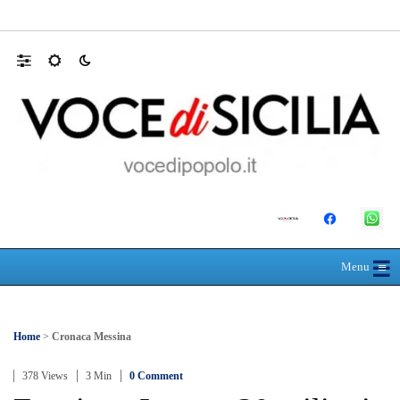
Domani dalle 10, al Policlinico di Messina, 
☰
≡
Menu
Home
>
Cronaca Messina
378 Views
3 Min
0 Comment