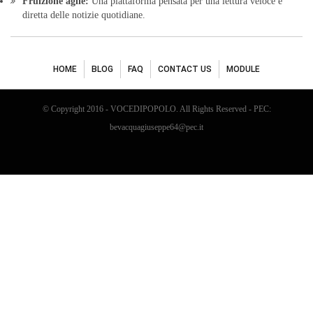
Fruizione agile:
Una piattaforma pensata per una lettura veloce e
diretta delle notizie quotidiane.
HOME
BLOG
FAQ
CONTACT US
MODULE
© Copyright 2016 - VOCEDIPOPOLO. All Rights Reserved - PEC:
bevacquagiuseppe64@pec.it