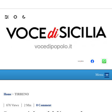
Mit, ok Consiglio Lavori pubblici a progett
☰
≡
Menu
Home
>
TIRRENO
676 Views
2 Min
0 Comment