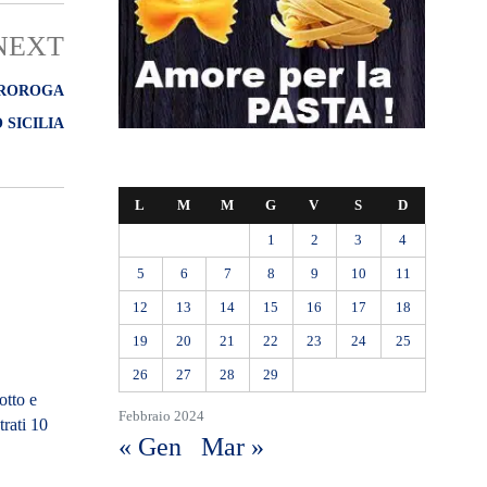
NEXT
PROROGA
 SICILIA
L
M
M
G
V
S
D
1
2
3
4
5
6
7
8
9
10
11
12
13
14
15
16
17
18
19
20
21
22
23
24
25
26
27
28
29
otto e
Febbraio 2024
rati 10
« Gen
Mar »