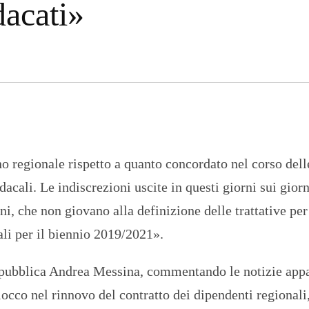
dacati»
n
U
a
N
z
I
i
V
o
E
n
R
a
S
l
I
e
T
A
’
I
no regionale rispetto a quanto concordato nel corso dell
N
C
dacali. Le indiscrezioni uscite in questi giorni sui giorn
H
I
ni, che non giovano alla definizione delle trattative per
E
S
nali per il biennio 2019/2021».
T
E
E
e pubblica Andrea Messina, commentando le notizie app
R
E
occo nel rinnovo del contratto dei dipendenti regionali,
P