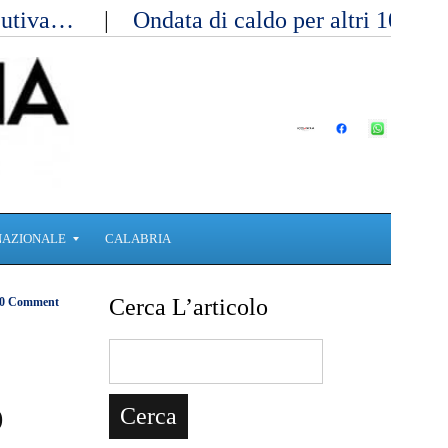
ecutiva…
Ondata di caldo per altri 10 gi
NAZIONALE
CALABRIA
Cerca L’articolo
0 Comment
o