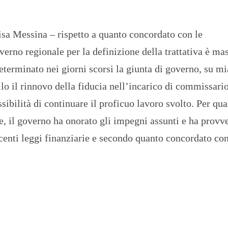
O
R
T
isa Messina – rispetto a quanto concordato con le
A
G
erno regionale per la definizione della trattativa è ma
E
determinato nei giorni scorsi la giunta di governo, su mi
S
p
lo il rinnovo della fiducia nell’incarico di commissari
o
r
sibilità di continuare il proficuo lavoro svolto. Per qu
t
ne, il governo ha onorato gli impegni assunti e ha provv
T
ecenti leggi finanziarie e secondo quanto concordato con
I
R
R
E
N
O