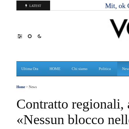
Mit, ok 
LATEST
Ultima Ora
HOME
Chi siamo
Politica
New
Home
>
News
Contratto regionali,
«Nessun blocco nelle