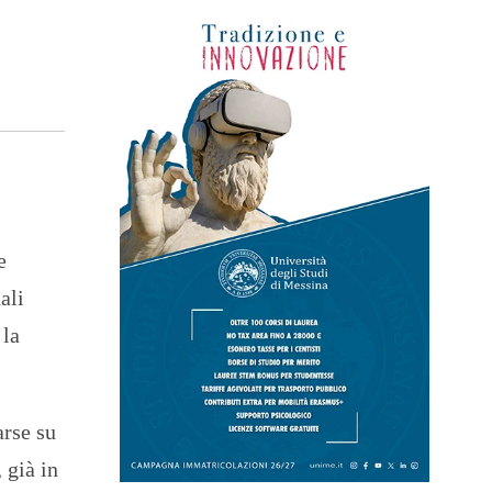
e
ali
 la
arse su
 già in