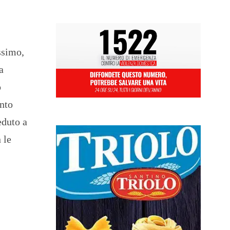
ssimo,
a
o
anto
eduto a
 le