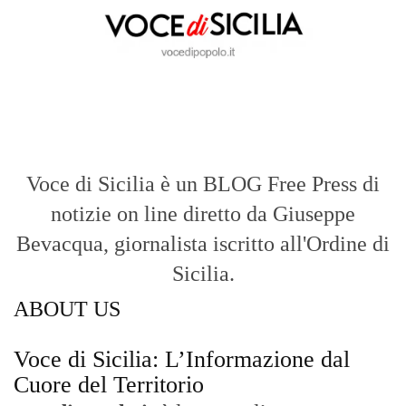
Bevacqua, giornalista iscritto all'Ordine di
Sicilia.
ABOUT US
Voce di Sicilia: L’Informazione dal
Cuore del Territorio
vocedipopolo.it
è la porta d’accesso a
Voce di Sicilia
, il blog di news online
diretto da
Giuseppe Bevacqua
. Un punto
di riferimento essenziale per chi cerca
un’informazione rapida, chiara e senza
filtri sui fatti di
Messina
e dell’intera
Sicilia
.