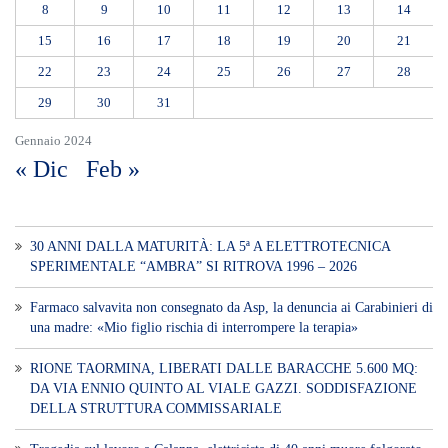
SPERIMENTALE “AMBRA” SI RITROVA 1996 – 2026
Farmaco salvavita non consegnato da Asp, la denuncia ai Carabinieri di
una madre: «Mio figlio rischia di interrompere la terapia»
RIONE TAORMINA, LIBERATI DALLE BARACCHE 5.600 MQ:
DA VIA ENNIO QUINTO AL VIALE GAZZI. SODDISFAZIONE
DELLA STRUTTURA COMMISSARIALE
Tragedia sul lavoro a Calanna, elettricista di 40 anni muore folgorato
mentre monta le luminarie
MANUTENZIONI STRADALI FINALMENTE FUORI DALLE
COMPETENZE DI AMAM. DOPO OLTRE DUE ANNI DI
INEFFICIENZA ASSOLUTA.