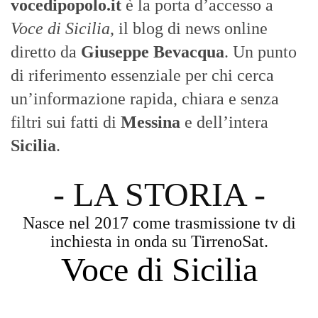
- LA STORIA -
Nasce nel 2017 come trasmissione tv di
inchiesta in onda su TirrenoSat.
Voce di Sicilia
Con un taglio editoriale moderno e
radicato sul campo, il sito offre una lettura
attenta delle dinamiche locali, portando in
primo piano la cronaca, la politica e gli
eventi che animano il territorio.
MESSINA, SICILIA E CALABRIA
Seguiamo la cronaca siciliana con