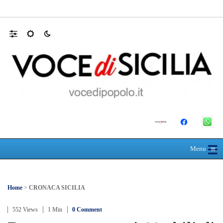
30 ANNI DALLA MATURITÀ: LA 5ª A 
☰
≡
Menu
Home
>
CRONACA SICILIA
552 Views
1 Min
0 Comment