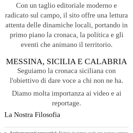
l'obiettivo di dare voce a chi non ne ha.
Diamo molta importanza ai video e ai
reportage.
La Nostra Filosofia
Aggiornamenti tempestivi:
Notizie in tempo reale per restare sempre
connessi con la realtà dello Stretto e della regione.
Analisi e territorio:
La direzione di Giuseppe Bevacqua garantisce un
punto di vista incisivo, vicino ai cittadini e alle loro istanze.
Fruizione agile:
Una piattaforma pensata per una lettura veloce e
diretta delle notizie quotidiane.
HOME
BLOG
FAQ
CONTACT US
MODULE