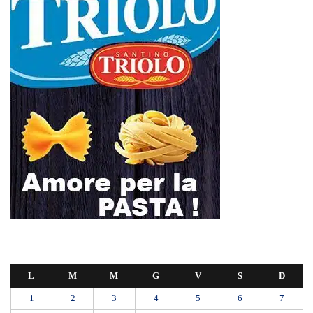
L
M
M
G
V
S
D
1
2
3
4
5
6
7
8
9
10
11
12
13
14
15
16
17
18
19
20
21
22
23
24
25
26
27
28
29
30
31
Gennaio 2024
« Dic
Feb »
30 ANNI DALLA MATURITÀ: LA 5ª A ELETTROTECNICA