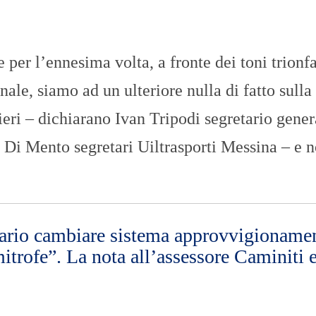
O
R
T
A
G
l’ennesima volta, a fronte dei toni trionfal
E
ale, siamo ad un ulteriore nulla di fatto sulla
S
p
ieri – dichiarano Ivan Tripodi segretario gener
o
r
Di Mento segretari Uiltrasporti Messina – e n
t
T
I
R
R
E
sario cambiare sistema approvvigioname
N
mitrofe”. La nota all’assessore Caminiti 
O