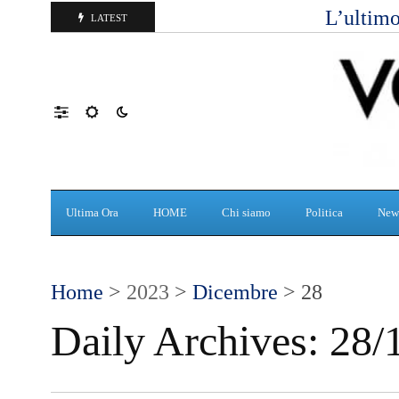
L’ultimo
LATEST
Ultima Ora
HOME
Chi siamo
Politica
New
Home
>
2023
>
Dicembre
> 28
Daily Archives:
28/