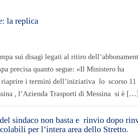
n
U
a
N
z
I
i
V
 la replica
o
E
n
R
a
S
l
I
e
T
A
mpa sui disagi legati al ritiro dell’abbonamen
’
pa precisa quanto segue: «Il Ministero ha
I
N
iaprire i termini dell’iniziativa lo scorso 11
C
H
I
ina , l’Azienda Trasporti di Messina si è […
E
S
T
E
 del sindaco non basta e rinvio dopo rin
E
R
olabili per l’intera area dello Stretto.
E
P