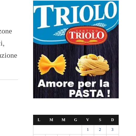
 zone
i,
uzione
L
M
M
G
V
S
D
1
2
3