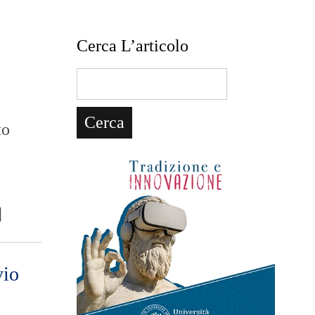
Cerca L’articolo
to
]
vio