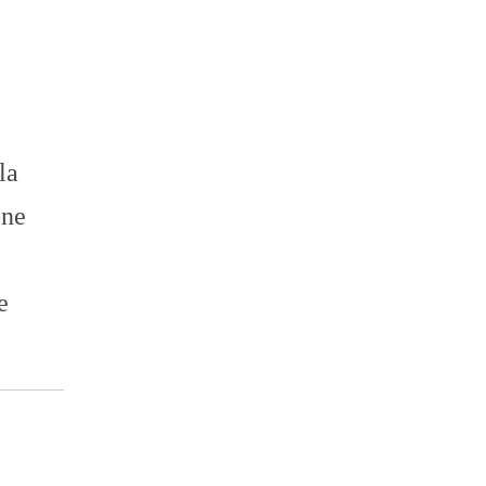
la
one
e