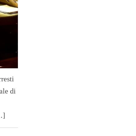
resti
ale di
…]