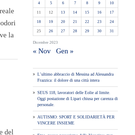
4
5
6
7
8
9
10
reale
11
12
13
14
15
16
17
modori
18
19
20
21
22
23
24
25
26
27
28
29
30
31
ve la
Dicembre 2023
« Nov
Gen »
L’ultimo abbraccio di Messina ad Alessandra
Frazzica: il dolore di una città intera
SEUS 118, lavoratori delle Eolie al limite.
Oggi postazione di Lipari chiusa per carenza di
personale.
AUTISMO: SPORT E SOLIDARIETÀ PER
VINCERE INSIEME
e del