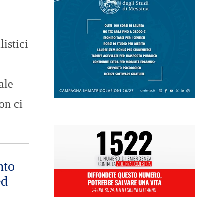
istici
ale
on ci
nto
ed