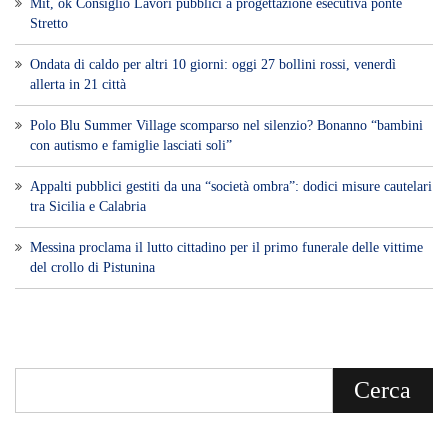
Mit, ok Consiglio Lavori pubblici a progettazione esecutiva ponte
Stretto
Ondata di caldo per altri 10 giorni: oggi 27 bollini rossi, venerdì
allerta in 21 città
Polo Blu Summer Village scomparso nel silenzio? Bonanno “bambini
con autismo e famiglie lasciati soli”
Appalti pubblici gestiti da una “società ombra”: dodici misure cautelari
tra Sicilia e Calabria
Messina proclama il lutto cittadino per il primo funerale delle vittime
del crollo di Pistunina