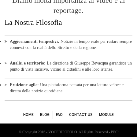
Diamo molta importanza ai video e ai
reportage.
La Nostra Filosofia
Aggiornamenti tempestivi:
Notizie in tempo reale per restare sempre
connessi con la realtà dello Stretto e della regione.
Analisi e territorio:
La direzione di Giuseppe Bevacqua garantisce un
punto di vista incisivo, vicino ai cittadini e alle loro istanze.
Fruizione agile:
Una piattaforma pensata per una lettura veloce e
diretta delle notizie quotidiane.
HOME
BLOG
FAQ
CONTACT US
MODULE
© Copyright 2016 - VOCEDIPOPOLO. All Rights Reserved - PEC: