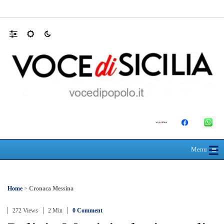
Farmaco salvavita non consegnato da Asp, l
☰
≡
Menu
Home
>
Cronaca Messina
272 Views
2 Min
0 Comment