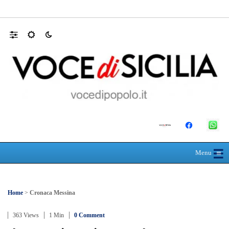
Appalti pubblici gestiti da una “società omb
☰
≡
Menu
Home
>
Cronaca Messina
363 Views
1 Min
0 Comment