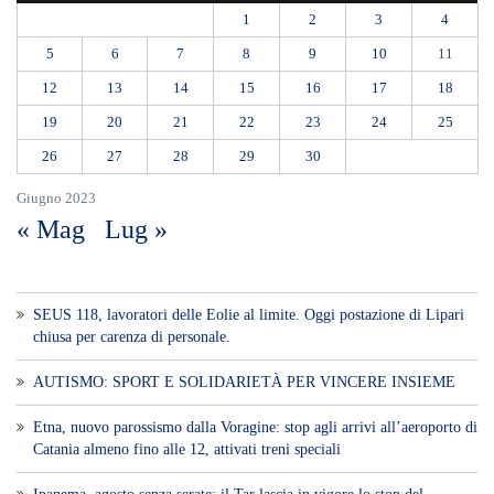
1
2
3
4
5
6
7
8
9
10
11
12
13
14
15
16
17
18
19
20
21
22
23
24
25
26
27
28
29
30
Giugno 2023
« Mag
Lug »
SEUS 118, lavoratori delle Eolie al limite. Oggi postazione di Lipari
chiusa per carenza di personale.
AUTISMO: SPORT E SOLIDARIETÀ PER VINCERE INSIEME
Etna, nuovo parossismo dalla Voragine: stop agli arrivi all’aeroporto di
Catania almeno fino alle 12, attivati treni speciali