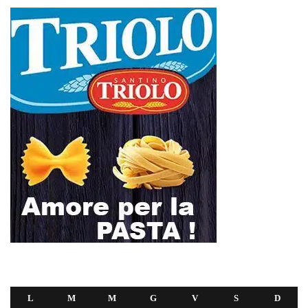
L
M
M
G
V
S
D