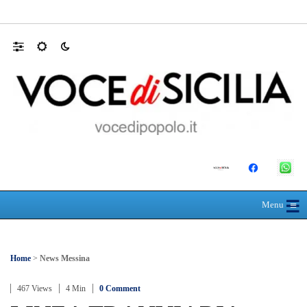
Appalti, la gip esclude la mafia ma descrive
☰
≡
Menu
Home
>
News Messina
467 Views
4 Min
0 Comment