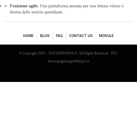
Fruizione agile:
Una piattaforma pensata per una lettura veloce e
diretta delle notizie quotidiane.
HOME
BLOG
FAQ
CONTACT US
MODULE
© Copyright 2016 - VOCEDIPOPOLO. All Rights Reserved - PEC:
bevacquagiuseppe64@pec.it