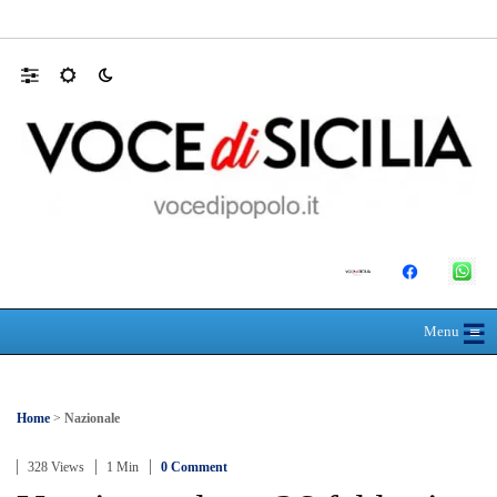
Farmaco salvavita non consegnato da Asp, l
☰
≡
Menu
Home
>
Nazionale
328 Views
1 Min
0 Comment