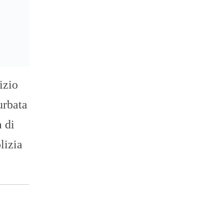
izio
urbata
a di
lizia