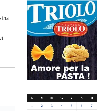
sina
ei
L
M
M
G
V
S
D
1
2
3
4
5
6
7