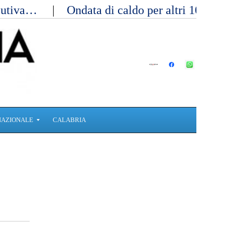
ecutiva…
Ondata di caldo per altri 10 gi
NAZIONALE
CALABRIA