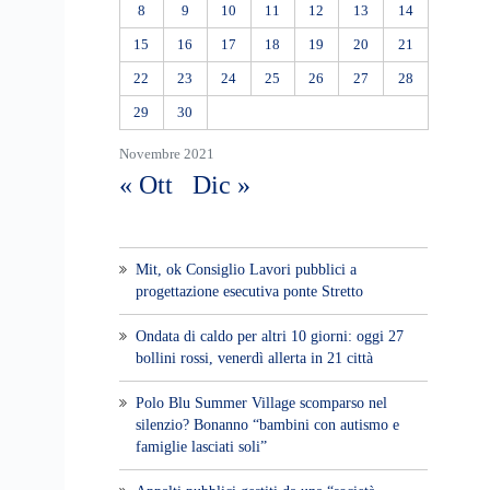
8
9
10
11
12
13
14
15
16
17
18
19
20
21
22
23
24
25
26
27
28
29
30
Novembre 2021
« Ott
Dic »
Mit, ok Consiglio Lavori pubblici a
progettazione esecutiva ponte Stretto
Ondata di caldo per altri 10 giorni: oggi 27
bollini rossi, venerdì allerta in 21 città
Polo Blu Summer Village scomparso nel
silenzio? Bonanno “bambini con autismo e
famiglie lasciati soli”