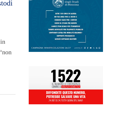
stodi
in
 “non