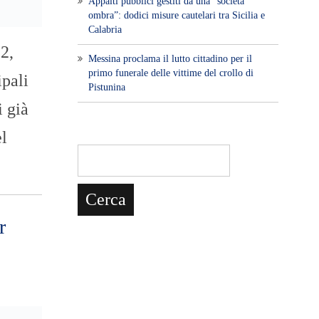
Appalti pubblici gestiti da una “società
ombra”: dodici misure cautelari tra Sicilia e
Calabria
2,
Messina proclama il lutto cittadino per il
primo funerale delle vittime del crollo di
pali
Pistunina
i già
el
r