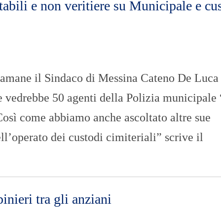
abili e non veritiere su Municipale e cu
O
R
T
A
G
E
S
stamane il Sindaco di Messina Cateno De Luca 
p
o
he vedrebbe 50 agenti della Polizia municipale
r
t
“Così come abbiamo anche ascoltato altre sue
T
I
l’operato dei custodi cimiteriali” scrive il
R
R
E
N
O
inieri tra gli anziani