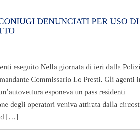
n
U
a
N
z
I
i
V
CONIUGI DENUNCIATI PER USO DI
o
E
TTO
n
R
a
S
l
I
e
T
A
’
enti eseguito Nella giornata di ieri dalla Poliz
I
N
mandante Commissario Lo Presti. Gli agenti in
C
H
 un’autovettura esponeva un pass residenti
I
E
ne degli operatori veniva attirata dalla circos
S
T
E
 ad […]
E
R
E
P