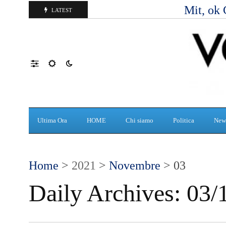
Mit, ok 
LATEST
Ultima Ora
HOME
Chi siamo
Politica
New
Home
>
2021
>
Novembre
> 03
Daily Archives:
03/