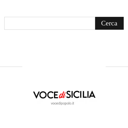
Voce di Sicilia è un BLOG Free Press di
notizie on line diretto da Giuseppe
Bevacqua, giornalista iscritto all'Ordine di
Sicilia.
ABOUT US
Voce di Sicilia: L’Informazione dal
Cuore del Territorio
vocedipopolo.it
è la porta d’accesso a
Voce di Sicilia
, il blog di news online
diretto da
Giuseppe Bevacqua
. Un punto
di riferimento essenziale per chi cerca
un’informazione rapida, chiara e senza