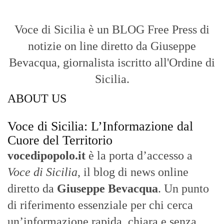
filtri sui fatti di
Messina
e dell’intera
Sicilia
.
- LA STORIA -
Nasce nel 2017 come trasmissione tv di
inchiesta in onda su TirrenoSat.
Voce di Sicilia
Con un taglio editoriale moderno e
radicato sul campo, il sito offre una lettura
attenta delle dinamiche locali, portando in
primo piano la cronaca, la politica e gli