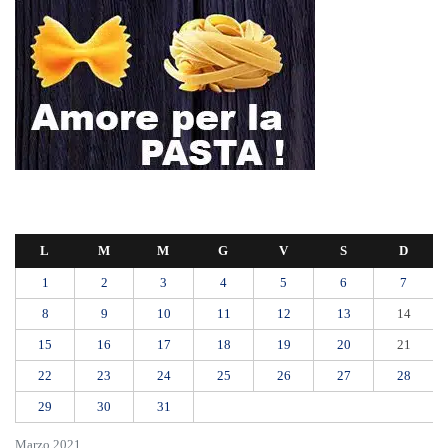
« Feb
Apr »
RIONE TAORMINA, LIBERATI DALLE BARACCHE 5.600 MQ:
DA VIA ENNIO QUINTO AL VIALE GAZZI. SODDISFAZIONE
DELLA STRUTTURA COMMISSARIALE
Tragedia sul lavoro a Calanna, elettricista di 40 anni muore folgorato
mentre monta le luminarie
MANUTENZIONI STRADALI FINALMENTE FUORI DALLE
COMPETENZE DI AMAM. DOPO OLTRE DUE ANNI DI
INEFFICIENZA ASSOLUTA.
​Appalti, Musolino: “Rapporto ANAC e inchiesta DDA confermano i
rischi. Affidamenti diretti spalancano le porte ai criminali”
L’ultimo abbraccio di Messina ad Alessandra Frazzica: il dolore di una
città intera