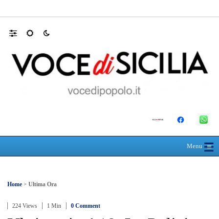
RIONE TAORMINA, LIBERATI DALLE B
☰
≡
Menu
Home
>
Ultima Ora
224 Views
1 Min
0 Comment