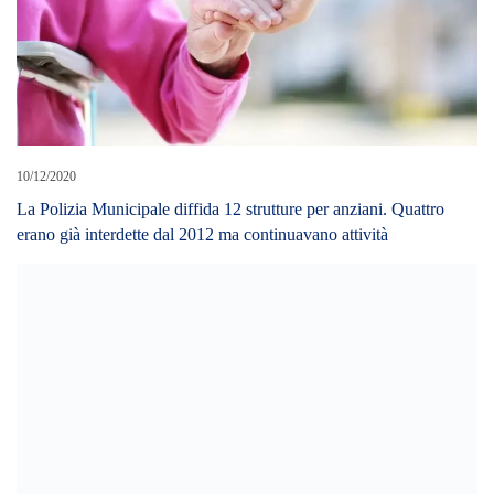
04/07/2023
Inchiesta sul Paparado: la “longa manus” dell’ex onorevole
Catalfamo ed il passaggio con “compenso” di Giovanni Bucalo
alla Lega
07/02/2024
Abbandono di rifiuti in area non autorizzata. i Carabinieri