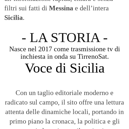
eventi che animano il territorio.
MESSINA, SICILIA E CALABRIA
Seguiamo la cronaca siciliana con
l'obiettivo di dare voce a chi non ne ha.
Diamo molta importanza ai video e ai
reportage.
La Nostra Filosofia
Aggiornamenti tempestivi:
Notizie in tempo reale per restare sempre
connessi con la realtà dello Stretto e della regione.
Analisi e territorio:
La direzione di Giuseppe Bevacqua garantisce un
punto di vista incisivo, vicino ai cittadini e alle loro istanze.
Fruizione agile:
Una piattaforma pensata per una lettura veloce e