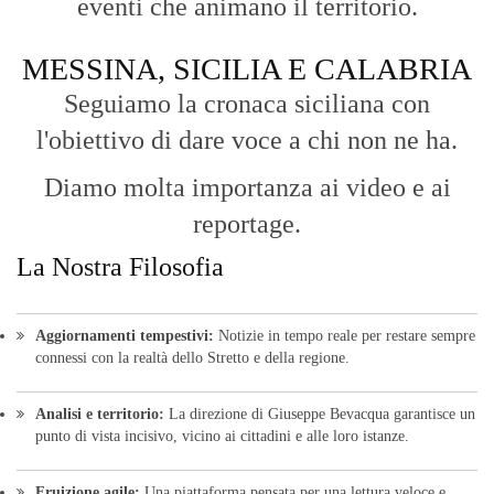
diretta delle notizie quotidiane.
HOME
BLOG
FAQ
CONTACT US
MODULE
© Copyright 2016 - VOCEDIPOPOLO. All Rights Reserved - PEC:
bevacquagiuseppe64@pec.it