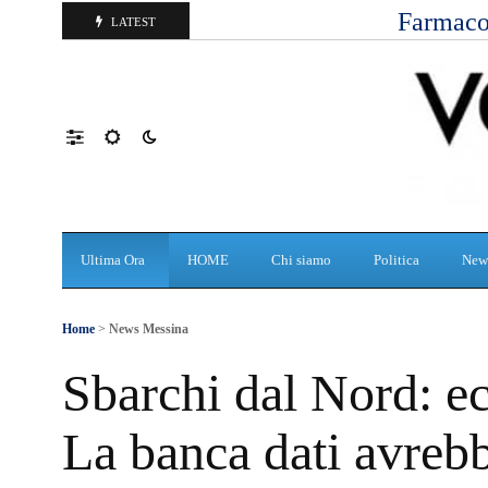
Farmaco
LATEST
Ultima Ora
HOME
Chi siamo
Politica
New
Home
>
News Messina
Sbarchi dal Nord: e
La banca dati avrebb