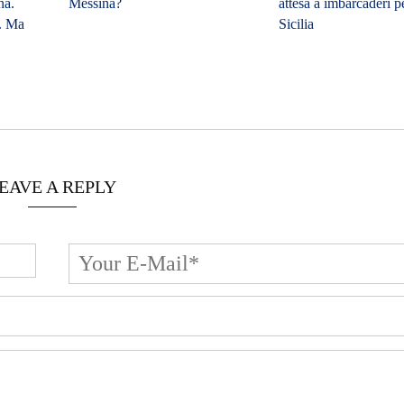
na.
attesa a imbarcaderi pe
”. Ma
Sicilia
EAVE A REPLY