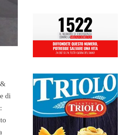
e &
e di
:
uto
a