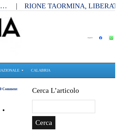
ia…
RIONE TAORMINA, LIBERATI D
NAZIONALE
CALABRIA
Cerca L’articolo
0 Comment
0…