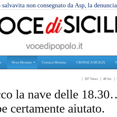
 salvavita non consegnato da Asp, la denunc
s
News Messina
Cronaca Messina
CRONACA SICILIA
207 Views
40 Sec
S
C
cco la nave delle 18.3
a
r
n
o
i
n
e certamente aiutato.
t
a
à
c
a