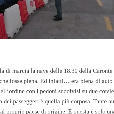
O
R
T
A
G
E
S
p
o
r
t
T
I
ella di marcia la nave delle 18.30 della Caront
R
R
he fosse piena. Ed infatti… era piena di auto 
E
N
ell’ordine con i pedoni suddivisi su due corsie
O
ila dei passeggeri è quella più corposa. Tante a
 al proprio paese di origine. E questa è solo un