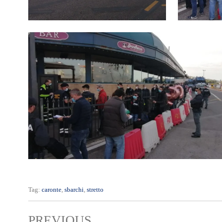
Tag:
caronte
,
sbarchi
,
stretto
PREVIOUS